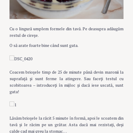
Cu o lingură umplem formele din tavă. Pe deasupra adăugăm
restul de cireșe.
O să arate foarte bine când sunt gata.
Coacem brioşele timp de 25 de minute până devin maronii la
suprafață și sunt ferme la atingere. Sau faceți testul cu
scobitoarea – introduceți în mijloc și dacă iese uscată, sunt
gata!
Lăsăm brioşele la răcit 5 minute în formă, apoi le scoatem din
tavă şi le răcim pe un grătar. Asta dacă mai rezistați, deși
calde cad mai greu la stomac…