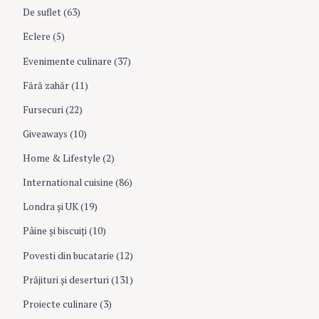
n
De suflet
(63)
Eclere
(5)
Evenimente culinare
(37)
Fără zahăr
(11)
Fursecuri
(22)
Giveaways
(10)
Home & Lifestyle
(2)
International cuisine
(86)
Londra şi UK
(19)
Pâine şi biscuiţi
(10)
Povesti din bucatarie
(12)
Prăjituri şi deserturi
(131)
Proiecte culinare
(3)