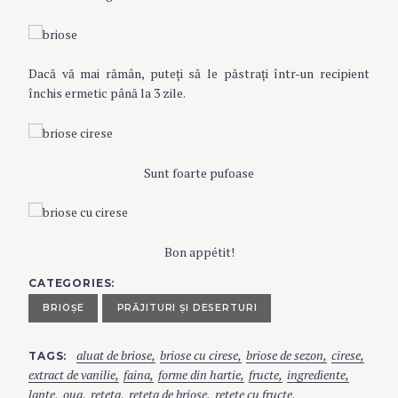
Dacă vă mai rămân, puteți să le păstrați într-un recipient
închis ermetic până la 3 zile.
Sunt foarte pufoase
Bon appétit!
CATEGORIES
BRIOŞE
PRĂJITURI ŞI DESERTURI
aluat de briose
briose cu cirese
briose de sezon
cirese
TAGS
extract de vanilie
faina
forme din hartie
fructe
ingrediente
lapte
oua
reteta
reteta de briose
retete cu fructe