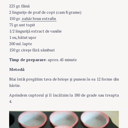
225 gr. făină
2 linguriţe de praf de copt (cam 8 grame)
150 gr.
zahăr brun extrafin
75 gr. unt topit
1/2 linguriță extract de vanilie
1 ou, bătut ușor
200 ml. lapte
150 gr. cireșe fără sâmburi
Timp de preparare
: aprox. 45 minute
Metodă
Mai întâi pregătim tava de brioșe și punem în ea 12 forme din
hârtie.
Aprindem cuptorul și îl încălzim la 180 de grade sau treapta
4.