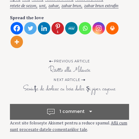
retete de sezon
unt
zahar
zahar brun
zahar brun extrafin
Spread the love
1
P
PREVIOUS ARTICLE
Risotto alla Milanese
o
NEXT ARTICLE
Semințe de dovleac cu boia dulce și piper cayenne
s
t
1 comment
Acest site folosește Akismet pentru a reduce spamul.
Află cum
n
sunt procesate datele comentariilor tale
.