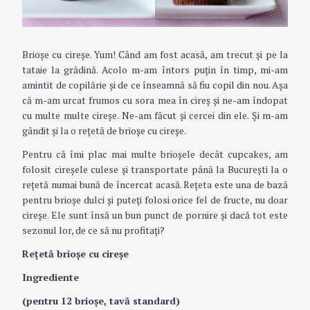
Brioşe cu cireşe. Yum! Când am fost acasă, am trecut și pe la
tataie la grădină. Acolo m-am întors puțin în timp, mi-am
amintit de copilărie și de ce înseamnă să fiu copil din nou. Așa
că m-am urcat frumos cu sora mea în cireș și ne-am îndopat
cu multe multe cireșe. Ne-am făcut și cercei din ele. Şi m-am
gândit şi la o reţetă de brioşe cu cireşe.
Pentru că îmi plac mai multe brioșele decât cupcakes, am
folosit cireșele culese și transportate până la București la o
rețetă numai bună de încercat acasă. Rețeta este una de bază
pentru brioșe dulci și puteți folosi orice fel de fructe, nu doar
cireșe. Ele sunt însă un bun punct de pornire și dacă tot este
sezonul lor, de ce să nu profitați?
Reţetă brioşe cu cireşe
Ingrediente
(pentru 12 brioșe, tavă standard)