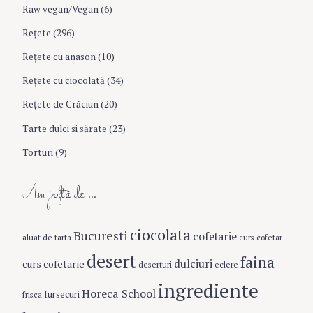
Raw vegan/Vegan
(6)
Rețete
(296)
S
e
Reţete cu anason
(10)
a
Reţete cu ciocolată
(34)
r
c
Reţete de Crăciun
(20)
h
Tarte dulci si sărate
(23)
f
o
Torturi
(9)
r
:
Am poftă de …
ciocolata
Bucuresti
cofetarie
aluat de tarta
curs cofetar
desert
faina
dulciuri
curs cofetarie
eclere
deserturi
ingrediente
Horeca School
fursecuri
frisca