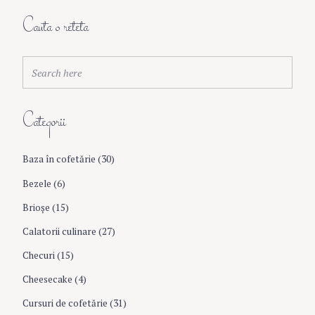
a
Cauta o reteta
v
S
Search
e
i
a
r
Categorii
c
g
h
f
Baza în cofetărie
(30)
a
o
r
Bezele
(6)
:
t
Brioşe
(15)
Calatorii culinare
(27)
i
Checuri
(15)
o
Cheesecake
(4)
Cursuri de cofetărie
(31)