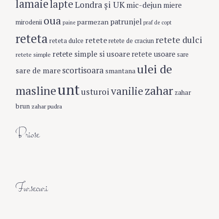
lamaie
lapte
Londra şi UK
mic-dejun
miere
oua
patrunjel
parmezan
mirodenii
paine
praf de copt
reteta
retete dulci
retete
reteta dulce
retete de craciun
retete simple si usoare
retete usoare
retete simple
sare
ulei de
scortisoara
sare de mare
smantana
unt
masline
zahar
vanilie
usturoi
zahar
brun
zahar pudra
Briose
Fursecuri