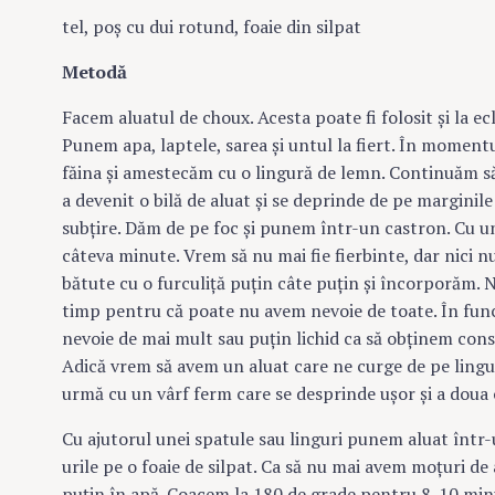
tel, poş cu dui rotund, foaie din silpat
Metodă
Facem aluatul de choux. Acesta poate fi folosit şi la ec
Punem apa, laptele, sarea şi untul la fiert. În moment
făina şi amestecăm cu o lingură de lemn. Continuăm s
a devenit o bilă de aluat şi se deprinde de pe marginile
subţire. Dăm de pe foc şi punem într-un castron. Cu un
câteva minute. Vrem să nu mai fie fierbinte, dar nici 
bătute cu o furculiţă puţin câte puţin şi încorporăm. 
timp pentru că poate nu avem nevoie de toate. În func
nevoie de mai mult sau puţin lichid ca să obţinem cons
Adică vrem să avem un aluat care ne curge de pe lingur
urmă cu un vârf ferm care se desprinde uşor şi a doua 
Cu ajutorul unei spatule sau linguri punem aluat într
urile pe o foaie de silpat. Ca să nu mai avem moţuri d
puţin în apă. Coacem la 180 de grade pentru 8-10 minu