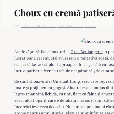
Choux cu cremă patiseră
BY
CRISTINA
IUNIE 21, 2018
IULIE 26, 2022
Am învăţat să fac choux-uri la
Oree Boulangerie
, o pa
lucrat până recent. Mai avusesem o tentativă acasă, d
ocazia să fac acest aluat aproape zilnic aşa că îi cunos
într-o patiserie french trebuie neapărat să ştie cum se
Ce sunt choux-urile? Un aluat franţuzesc care reprezin
poate şi prăji pentru gogoşi. Aluatul este compus dint
lapte/smântână lichidă, cu unt, fiert cu făină şi amest
acest aluat opărit care e detaliată mai jos şi sunt câţiv
încercări iese ceva deosebit. Nu cunosc pe nimeni cărui
arome pentru umplutură şi glazură sunt infinite aşa că 