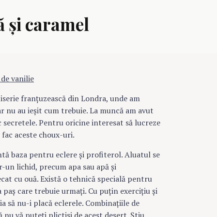
 şi caramel
tiserie franţuzească din Londra, unde am
ar nu au ieşit cum trebuie. La muncă am avut
c secretele. Pentru oricine interesat să lucreze
 fac aceste choux-uri.
tă baza pentru eclere şi profiterol. Aluatul se
r-un lichid, precum apa sau apă şi
ecat cu ouă. Există o tehnică specială pentru
a paş care trebuie urmaţi. Cu puţin exerciţiu şi
a să nu-i placă eclerele. Combinaţiile de
nu vă puteţi plictisi de acest desert. Ştiu