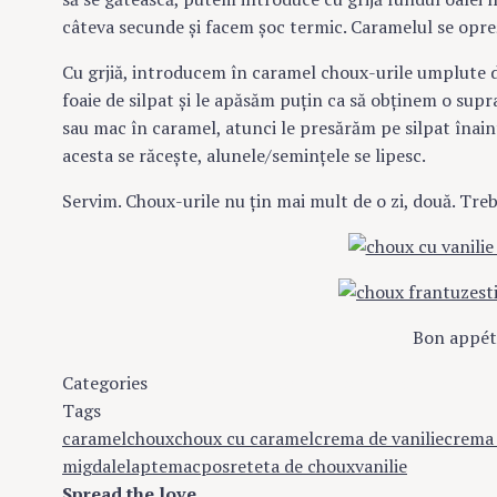
câteva secunde şi facem şoc termic. Caramelul se opreş
Cu grjiă, introducem în caramel choux-urile umplute d
foaie de silpat şi le apăsăm puţin ca să obţinem o supr
sau mac în caramel, atunci le presărăm pe silpat înai
acesta se răceşte, alunele/seminţele se lipesc.
Servim. Choux-urile nu ţin mai mult de o zi, două. Trebu
Bon appét
Categories
Eclere
International cuisine
Prăjituri şi d
Tags
caramel
choux
choux cu caramel
crema de vanilie
crema 
migdale
lapte
mac
pos
reteta de choux
vanilie
Spread the love