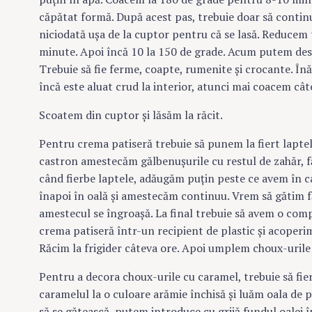
căpătat formă. După acest pas, trebuie doar să contin
niciodată uşa de la cuptor pentru că se lasă. Reducem
minute. Apoi încă 10 la 150 de grade. Acum putem desch
Trebuie să fie ferme, coapte, rumenite şi crocante. În
încă este aluat crud la interior, atunci mai coacem câ
Scoatem din cuptor şi lăsăm la răcit.
Pentru crema patiseră trebuie să punem la fiert laptele
castron amestecăm gălbenuşurile cu restul de zahăr, f
când fierbe laptele, adăugăm puţin peste ce avem în 
înapoi în oală şi amestecăm continuu. Vrem să gătim f
amestecul se îngroaşă. La final trebuie să avem o com
crema patiseră într-un recipient de plastic şi acoperim
Răcim la frigider câteva ore. Apoi umplem choux-urile
Pentru a decora choux-urile cu caramel, trebuie să fi
caramelul la o culoare arămie închisă şi luăm oala de 
să se gătească, putem introduce cu grijă fundul oalei 