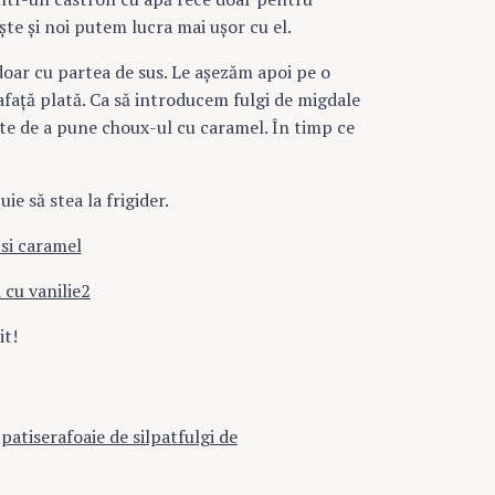
te şi noi putem lucra mai uşor cu el.
oar cu partea de sus. Le aşezăm apoi pe o
afaţă plată. Ca să introducem fulgi de migdale
nte de a pune choux-ul cu caramel. În timp ce
ie să stea la frigider.
it!
eserturi
patisera
foaie de silpat
fulgi de