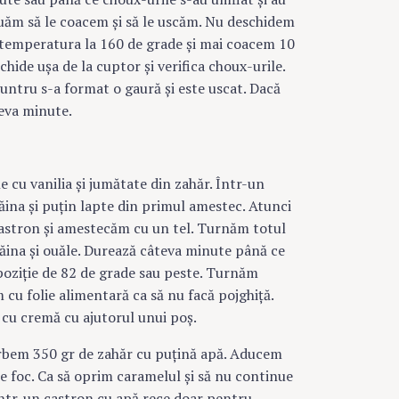
uăm să le coacem şi să le uscăm. Nu deschidem
 temperatura la 160 de grade şi mai coacem 10
ide uşa de la cuptor şi verifica choux-urile.
ăuntru s-a format o gaură şi este uscat. Dacă
teva minute.
 cu vanilia şi jumătate din zahăr. Într-un
ăina şi puţin lapte din primul amestec. Atunci
castron şi amestecăm cu un tel. Turnăm totul
ăina şi ouăle. Durează câteva minute până ce
poziţie de 82 de grade sau peste. Turnăm
 cu folie alimentară ca să nu facă pojghiţă.
 cu cremă cu ajutorul unui poş.
erbem 350 gr de zahăr cu puţină apă. Aducem
pe foc. Ca să oprim caramelul şi să nu continue
într-un castron cu apă rece doar pentru