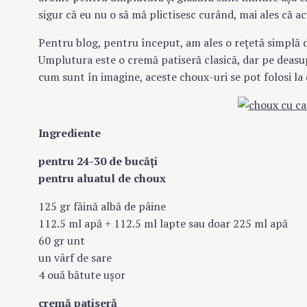
sigur că eu nu o să mă plictisesc curând, mai ales că ac
Pentru blog, pentru început, am ales o reţetă simplă de
Umplutura este o cremă patiseră clasică, dar pe deas
cum sunt în imagine, aceste choux-uri se pot folosi la
Ingrediente
pentru 24-30 de bucăţi
pentru aluatul de choux
125 gr făină albă de pâine
112.5 ml apă + 112.5 ml lapte sau doar 225 ml apă
60 gr unt
un vârf de sare
4 ouă bătute uşor
cremă patiseră