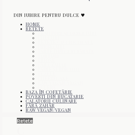
DIN IUBIRE PENTRU DULCE ♥
HOME
RETETE
PRĂJITURI ŞI DESERTURI
CHECURI
REŢETE CU CIOCOLATĂ
FURSECURI
TARTE DULCI SI SĂRATE
TORTURI
BRIOŞE
FĂRĂ ZAHĂR
PÂINE ŞI BISCUIŢI
BEZELE
CHEESECAKE
RAW VEGAN/VEGAN
ECLERE
BAZA ÎN COFETĂRIE
POVESTI DIN BUCATARIE
CALATORII CULINARE
FĂRĂ ZAHĂR
RAW VEGAN/VEGAN
Rețete
C