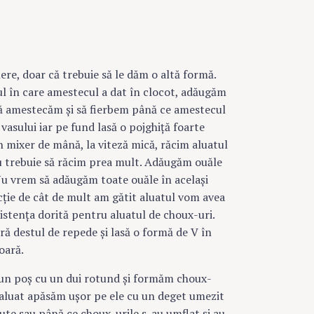
lere, doar că trebuie să le dăm o altă formă.
ul în care amestecul a dat în clocot, adăugăm
ă amestecăm şi să fierbem până ce amestecul
 vasului iar pe fund lasă o pojghiţă foarte
 mixer de mână, la viteză mică, răcim aluatul
nu trebuie să răcim prea mult. Adăugăm ouăle
Nu vrem să adăugăm toate ouăle în acelaşi
ţie de cât de mult am gătit aluatul vom avea
istenţa dorită pentru aluatul de choux-uri.
ă destul de repede şi lasă o formă de V în
oară.
-un poş cu un dui rotund şi formăm choux-
e aluat apăsăm uşor pe ele cu un deget umezit
te sau până ce choux-urile s-au umflat şi au