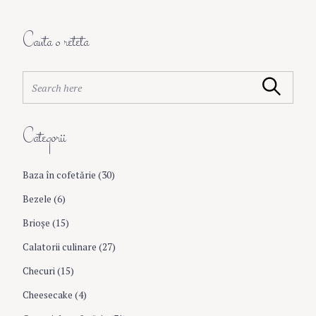
n
a
Cauta o reteta
v
S
Search
e
i
a
r
Categorii
c
g
h
f
Baza în cofetărie
(30)
a
o
r
Bezele
(6)
:
t
Brioşe
(15)
Calatorii culinare
(27)
i
Checuri
(15)
o
Cheesecake
(4)