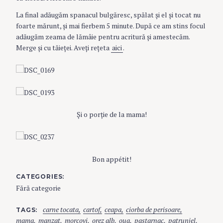
La final adăugăm spanacul bulgăresc, spălat şi el şi tocat nu
foarte mărunt, şi mai fierbem 5 minute. După ce am stins focul
adăugăm zeama de lămâie pentru acritură şi amestecăm.
Merge şi cu tăieţei. Aveţi reţeta
aici
.
Şi o porţie de la mama!
Bon appétit!
CATEGORIES
Fără categorie
carne tocata
cartof
ceapa
ciorba de perisoare
TAGS
mama
manzat
morcovi
orez alb
oua
pastarnac
patrunjel