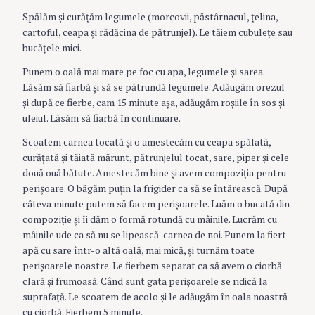
Spălăm şi curăţăm legumele (morcovii, păstârnacul, ţelina,
cartoful, ceapa şi rădăcina de pătrunjel). Le tăiem cubuleţe sau
bucăţele mici.
Punem o oală mai mare pe foc cu apa, legumele şi sarea.
Lăsăm să fiarbă şi să se pătrundă legumele. Adăugăm orezul
şi după ce fierbe, cam 15 minute aşa, adăugăm roşiile în sos şi
uleiul. Lăsăm să fiarbă în continuare.
Scoatem carnea tocată şi o amestecăm cu ceapa spălată,
curăţată şi tăiată mărunt, pătrunjelul tocat, sare, piper şi cele
două ouă bătute. Amestecăm bine şi avem compoziţia pentru
perişoare. O băgăm puţin la frigider ca să se întărească. După
câteva minute putem să facem perişoarele. Luăm o bucată din
compoziţie şi îi dăm o formă rotundă cu mâinile. Lucrăm cu
mâinile ude ca să nu se lipească carnea de noi. Punem la fiert
apă cu sare într-o altă oală, mai mică, şi turnăm toate
perişoarele noastre. Le fierbem separat ca să avem o ciorbă
clară şi frumoasă. Când sunt gata perişoarele se ridică la
suprafaţă. Le scoatem de acolo şi le adăugăm în oala noastră
cu ciorbă. Fierbem 5 minute.