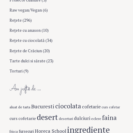
Raw vegan/Vegan
(6)
Rețete
(296)
Reţete cu anason
(10)
Reţete cu ciocolată
(34)
Reţete de Crăciun
(20)
Tarte dulci si sărate
(23)
Torturi
(9)
Am poftă de …
ciocolata
Bucuresti
cofetarie
aluat de tarta
curs cofetar
desert
faina
dulciuri
curs cofetarie
eclere
deserturi
ingrediente
Horeca School
fursecuri
frisca