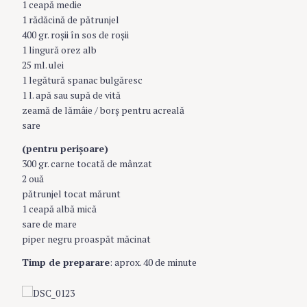
1 ceapă medie
1 rădăcină de pătrunjel
400 gr. roşii în sos de roşii
1 lingură orez alb
25 ml. ulei
1 legătură spanac bulgăresc
1 l. apă sau supă de vită
zeamă de lămâie / borş pentru acreală
sare
(pentru perişoare)
300 gr. carne tocată de mânzat
2 ouă
pătrunjel tocat mărunt
1 ceapă albă mică
sare de mare
piper negru proaspăt măcinat
Timp de preparare
: aprox. 40 de minute