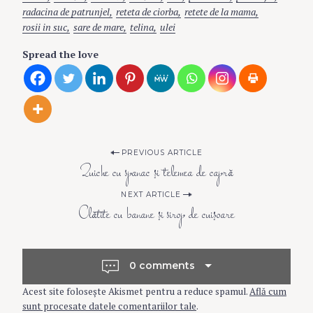
radacina de patrunjel
reteta de ciorba
retete de la mama
rosii in suc
sare de mare
telina
ulei
Spread the love
P
PREVIOUS ARTICLE
Quiche cu spanac şi telemea de capră
o
NEXT ARTICLE
Clătite cu banane şi sirop de cuişoare
s
t
0 comments
Acest site folosește Akismet pentru a reduce spamul.
Află cum
sunt procesate datele comentariilor tale
.