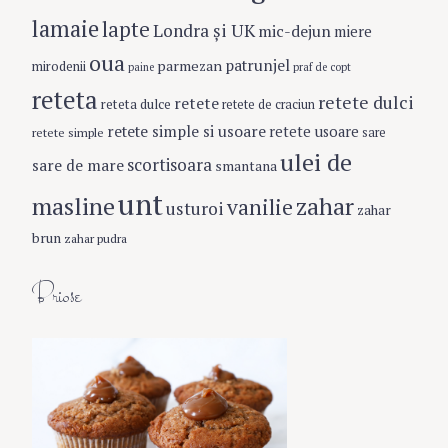
lamaie
lapte
Londra şi UK
mic-dejun
miere
oua
patrunjel
parmezan
mirodenii
paine
praf de copt
reteta
retete dulci
retete
reteta dulce
retete de craciun
retete simple si usoare
retete usoare
retete simple
sare
ulei de
scortisoara
sare de mare
smantana
unt
masline
zahar
vanilie
usturoi
zahar
brun
zahar pudra
Briose