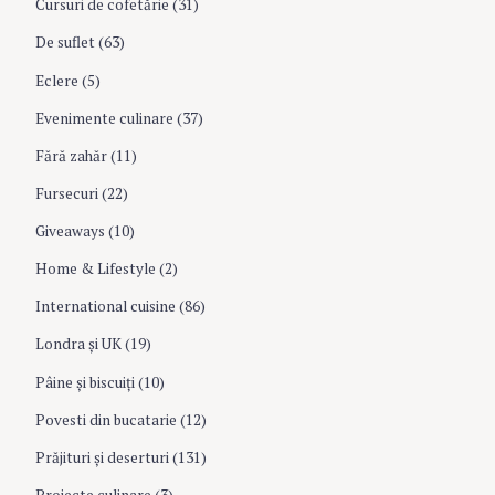
Cursuri de cofetărie
(31)
n
De suflet
(63)
Eclere
(5)
Evenimente culinare
(37)
Fără zahăr
(11)
Fursecuri
(22)
Giveaways
(10)
Home & Lifestyle
(2)
International cuisine
(86)
Londra şi UK
(19)
Pâine şi biscuiţi
(10)
Povesti din bucatarie
(12)
Prăjituri şi deserturi
(131)
Proiecte culinare
(3)