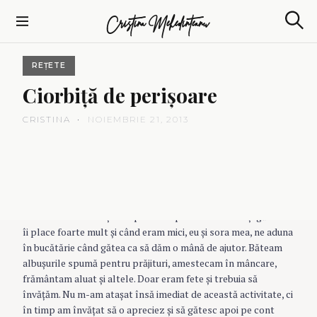
S
Cristina Mehedinteanu
k
S
i
e
p
a
REȚETE
t
r
c
o
Ciorbiţă
de
perişoare
h
c
o
CRISTINA
NOIEMBRIE 21, 2013
n
t
e
n
t
De la mama am moştenit pasiunea pentru mâncare şi gătit. Ei
îi place foarte mult şi când eram mici, eu şi sora mea, ne aduna
în bucătărie când gătea ca să dăm o mână de ajutor. Băteam
albuşurile spumă pentru prăjituri, amestecam în mâncare,
frământam aluat şi altele. Doar eram fete şi trebuia să
învăţăm. Nu m-am ataşat însă imediat de această activitate, ci
în timp am învăţat să o apreciez şi să gătesc apoi pe cont