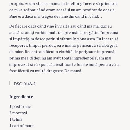
propriu. Acum stau cu mama la telefon şi încerc să prind tot
ce mi-a scăpat când eram acasă şi nu am profitat de ocazie.
Bine era dacă mai trăgea de mine din când în când…
De fiecare dată când vine în vizită sau când mă mai duc eu
acasă, stăm şi vorbim mult despre mâncare, gătim împreună
şi împărtăşim descoperiri şi sfaturi în zona asta. Eu încerc să
recuperez timpul pierdut, ea e mamă şi încearcă să aibă grijă
de mine. Recent, am făcut o ciorbiţă de perişoare împreună,
prima mea, şi deşi nu am avut toate ingredientele, am mai
improvizat şi vă spun că a ieşit foarte foarte bună pentru că a
fost făcută cu multă dragoste. De mamă.
Ingrediente
1 păstârnac
2 morcovi
1 ţelină
1 cartof mare