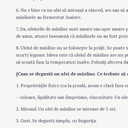
6. Nu e bine ca un ulei să miroasă a rânced, ars sau să 
măslinele au fermentat înainte.
7. Da, uleiurile de măsline sunt amare sau uşor amare şi
de amar, atunci înseamnă că măslinele nu au fost proce
8. Uleiul de măsline nu se foloseşte la prăjit. Se poate
scurt) legume. Ideea este că uleiul de măsline are un 
să scoată fum la temperaturi înalte. Folosiţi altceva dac
{Cum se degustă un ulei de măsline. Ce trebuie să
1. Proprietăţile fizice (ca la şcoală, acum e clară faza cu
– culoare, lipiditate sau limpezime, văscozitate. Un ule
2. Mirosul. Un ulei de măsline se miroase de 3 ori.
3. Gust. Se degustă simplu, cu linguriţa.