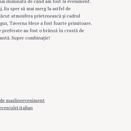
 mai iluminată de când am fost la eveniment.
i
. Eu sper să mai merg la astfel de
lăcut atmosfera prietenească şi cadrul
igur, Taverna Meze a fost foarte primitoare.
e preferate au fost o brânză în crustă de
icantă. Super combinaţie!
 de masline
eveniment
recesc
ulei italian