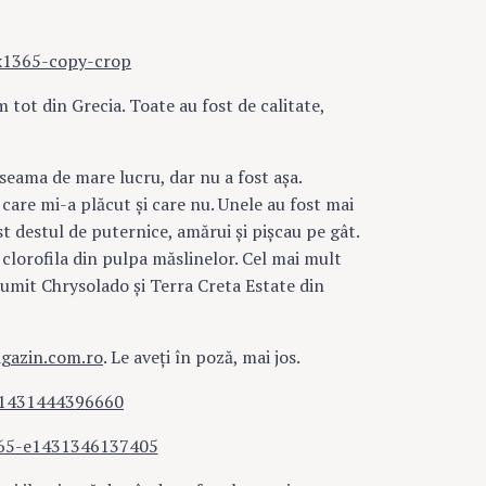
um tot din Grecia. Toate au fost de calitate,
seama de mare lucru, dar nu a fost aşa.
 care mi-a plăcut şi care nu. Unele au fost mai
st destul de puternice, amărui şi pişcau pe gât.
 clorofila din pulpa măslinelor. Cel mai mult
numit Chrysolado şi Terra Creta Estate din
gazin.com.ro
. Le aveţi în poză, mai jos.