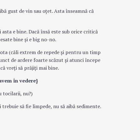
aibă gust de vin sau oţet. Asta înseamnă că
 asta e bine. Dacă însă este sub orice critică
sate bine şi e big no-no.
 sota (căli extrem de repede şi pentru un timp
punct de ardere foarte scăzut şi atunci începe
ă vreţi să prăjiţi mai bine.
 avem în vedere}
 tocilarii, nu?)
i trebuie să fie limpede, nu să aibă sedimente.