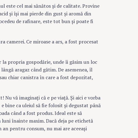
mul este cel mai sănătos şi de calitate. Provine
acid şi îşi mai pierde din gust şi aromă din
cedeu de rafinare, este tot bun şi poate fi
ra camerei. Ce miroase a ars, a fost procesat
er la propria gospodărie, unde îi găsim un loc
em lângă aragaz când gătim. De asemenea, îl
sau chiar canistra în care a fost depozitat,
t! Nu vă imaginaţi că e pe viaţă. Şi aici e vorba
e bine ca uleiul să fie folosit şi degustat până
ada când a fost produs. Ideal este să
 luni înainte maxim. Dacă deja pe etichetă
un an pentru consum, nu mai are aceeaşi