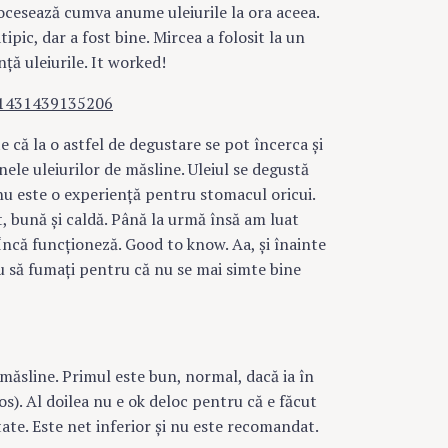
ocesează cumva anume uleiurile la ora aceea.
pic, dar a fost bine. Mircea a folosit la un
ă uleiurile. It worked!
 că la o astfel de degustare se pot încerca şi
ginele uleiurilor de măsline. Uleiul se degustă
 nu este o experienţă pentru stomacul oricui.
, bună şi caldă. Până la urmă însă am luat
. Încă funcţioneză. Good to know. Aa, şi înainte
au să fumaţi pentru că nu se mai simte bine
e măsline. Primul este bun, normal, dacă ia în
s). Al doilea nu e ok deloc pentru că e făcut
tate. Este net inferior şi nu este recomandat.