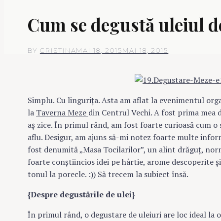
Cum se degustă uleiul d
BY
CRISTINA
MAI 18, 2015
MAI 18, 2015
Simplu. Cu linguriţa. Asta am aflat la evenimentul org
la
Taverna Meze
din Centrul Vechi. A fost prima mea d
aş zice. În primul rând, am fost foarte curioasă cum o s
aflu. Desigur, am ajuns să-mi notez foarte multe infor
fost denumită „Masa Tocilarilor”, un alint drăguţ, no
foarte conştiincios idei pe hârtie, arome descoperite şi
tonul la porecle. :)) Să trecem la subiect însă.
{Despre degustările de ulei}
În primul rând, o degustare de uleiuri are loc ideal la 