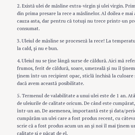
2. Există ulei de măsline extra-virgin şi ulei virgin. Pri
din prima presare la rece a măslinelor. Al doilea e mai 
cauza asta, dar pentru că totuşi nu trece printr-un pro
consumat.
3. Uleiul de măsline se proceseză la rece! La temperatu
la cald, şi nu e bun.
4. Uleiul nu se ţine lângă surse de căldură. Aici mă ref
frumos, ferit de căldură, soare, umezeală şi nu îl ţin
ţinem într-un recipient opac, sticlă închisă la culoare 
dacă avem această posibilitate.
5. Termenul de valabilitate a unui ulei este de 1 an. Atâ
de uleiurile de calitate oricum. De când este cumpărat, 
într-un an. De asemenea, importantă este şi data/perio
cumpărăm un ulei care a fost produs recent, cu câteva
scrie că a fost produs acum un an şi noi îl mai ţinem 
calitate şi e păcat de el.