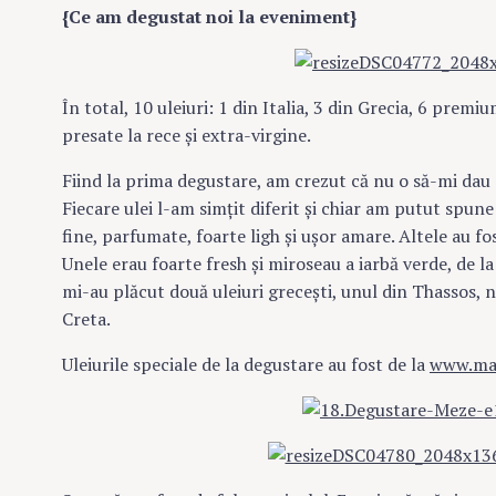
{Ce am degustat noi la eveniment}
În total, 10 uleiuri: 1 din Italia, 3 din Grecia, 6 premi
presate la rece şi extra-virgine.
Fiind la prima degustare, am crezut că nu o să-mi dau 
Fiecare ulei l-am simţit diferit şi chiar am putut spune
fine, parfumate, foarte ligh şi uşor amare. Altele au fo
Unele erau foarte fresh şi miroseau a iarbă verde, de la
mi-au plăcut două uleiuri greceşti, unul din Thassos, 
Creta.
Uleiurile speciale de la degustare au fost de la
www.ma