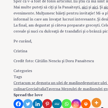
Sper că v-a fost de folos articolul. Eu ştiu că mă simt
Mai multe puteţi să ciţi şi la Panaiteşti,
aici
şi
aici
. Şi
aic
evenimente. Mulţumesc băieţi pentru invitaţie! Mi-a p
informal în care am învaţat lucruri interesante. Şi des
La final, am degustat şi câteva preparate greceşti. Cel
cereale şi nuci cu dulceaţă de trandafiri şi o brânză p
Pe curând,
Cristina
Credit foto: Cătălin Nenciu şi Doru Panaitescu
Categories
Evenimente culinare
Tags
Creta
cum se degusta un ulei de masline
degustare ulei
culinar
Grecia
Italia
Taverna Meze
ulei de masline
ulei g
Spread the love