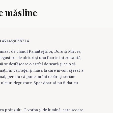
e măsline
anizat de
clanul Panaiteştilor,
Doru şi Mircea,
egustare de uleiuri şi una foarte interesantă,
ă se desfăşoare o astfel de seară şi ce o să
maţii în carneţel şi masa la care m-am aşezat a
rmal, pentru că puneam întrebări şi scriam
 uleiuri degustate. Sper doar să nu fi dat eu
ora prânzului. E vorba şi de lumină, care scoate