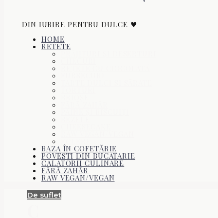
DIN IUBIRE PENTRU DULCE ♥
HOME
RETETE
PRĂJITURI ŞI DESERTURI
CHECURI
REŢETE CU CIOCOLATĂ
FURSECURI
TARTE DULCI SI SĂRATE
TORTURI
BRIOŞE
FĂRĂ ZAHĂR
PÂINE ŞI BISCUIŢI
BEZELE
CHEESECAKE
RAW VEGAN/VEGAN
ECLERE
BAZA ÎN COFETĂRIE
POVESTI DIN BUCATARIE
CALATORII CULINARE
FĂRĂ ZAHĂR
RAW VEGAN/VEGAN
De suflet
C