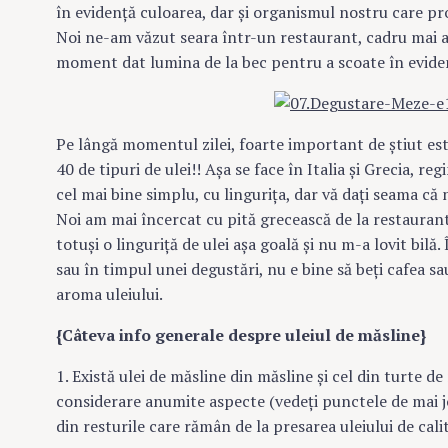
în evidenţă culoarea, dar şi organismul nostru care pr
Noi ne-am văzut seara într-un restaurant, cadru mai ati
moment dat lumina de la bec pentru a scoate în evidenţ
Pe lângă momentul zilei, foarte important de ştiut este
40 de tipuri de ulei!! Aşa se face în Italia şi Grecia, re
cel mai bine simplu, cu linguriţa, dar vă daţi seama că
Noi am mai încercat cu pită grecească de la restaurant
totuşi o linguriţă de ulei aşa goală şi nu m-a lovit bilă
sau în timpul unei degustări, nu e bine să beţi cafea s
aroma uleiului.
{Câteva info generale despre uleiul de măsline}
1. Există ulei de măsline din măsline şi cel din turte d
considerare anumite aspecte (vedeţi punctele de mai jo
din resturile care rămân de la presarea uleiului de cali