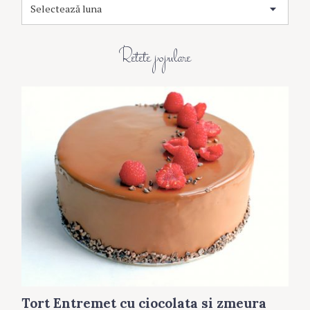
A
r
h
i
Retete populare
v
a
Tort Entremet cu ciocolata si zmeura