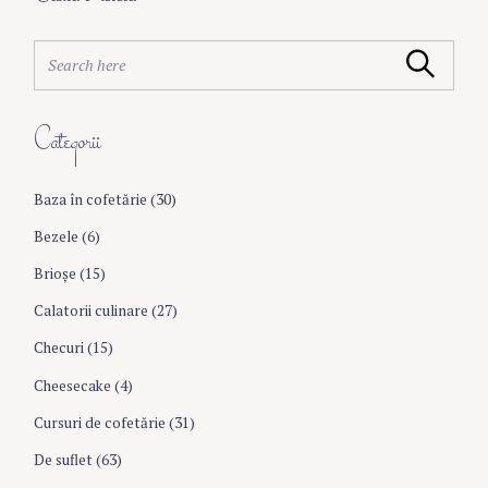
S
Search
e
a
r
Categorii
c
h
f
Baza în cofetărie
(30)
o
r
Bezele
(6)
:
Brioşe
(15)
Calatorii culinare
(27)
Checuri
(15)
Cheesecake
(4)
Cursuri de cofetărie
(31)
De suflet
(63)