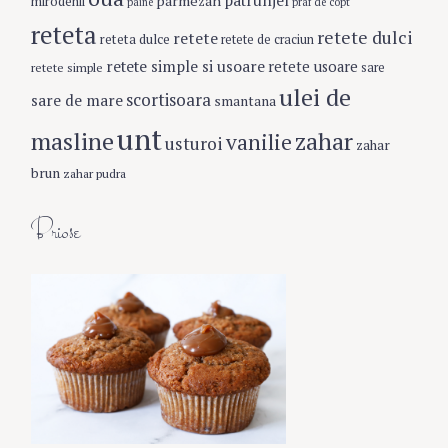
patrunjel
parmezan
mirodenii
paine
praf de copt
reteta
retete dulci
retete
reteta dulce
retete de craciun
retete simple si usoare
retete usoare
retete simple
sare
ulei de
scortisoara
sare de mare
smantana
unt
masline
zahar
vanilie
usturoi
zahar
brun
zahar pudra
Briose