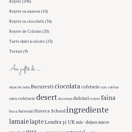
Rețete
(296)
Reţete cu anason
(10)
Reţete cu ciocolată
(34)
Reţete de Crăciun
(20)
Tarte dulci si sărate
(23)
Torturi
(9)
Am poftă de …
ciocolata
Bucuresti
cofetarie
aluat de tarta
curs cofetar
desert
faina
dulciuri
curs cofetarie
eclere
deserturi
ingrediente
Horeca School
fursecuri
frisca
lamaie
lapte
Londra şi UK
mic-dejun
miere
oua