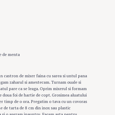
ze de menta
 castron de mixer faina cu sarea si untul pana
ugam zaharul si amestecam. Turnam ouale si
uatul pare ca se leaga. Oprim mixerul si formam
re doua foi de hartie de copt. Grosimea aluatului
ider timp de o ora. Pregatim o tava cu un covoras
e de tarta de 8 cm din inox sau plastic
 si o asezam inauntru. Facem asta pentru