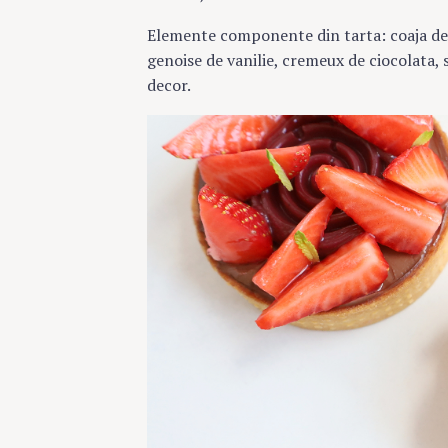
Elemente componente din tarta: coaja de a
genoise de vanilie, cremeux de ciocolata, 
decor.
S
e
a
r