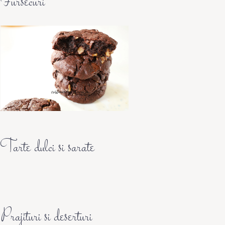
Fursecuri
Tarte dulci si sarate
Prajituri si deserturi