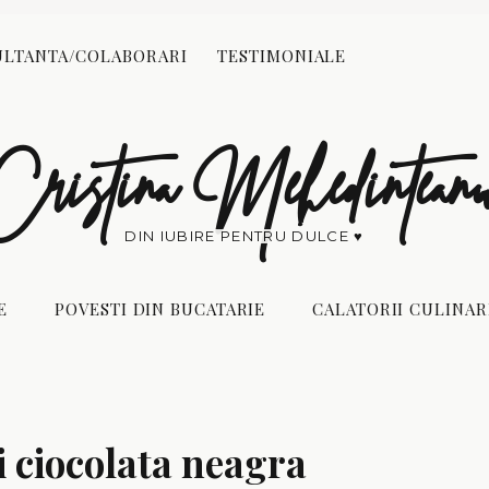
Reading:
Tarte cu capsuni si ciocolata neagra
LTANTA/COLABORARI
TESTIMONIALE
POVESTI DIN
CALATORII
BUCATARIE
CULINARE
Cristina Mehedintean
DIN IUBIRE PENTRU DULCE ♥
E
POVESTI DIN BUCATARIE
CALATORII CULINAR
i
ciocolata
neagra