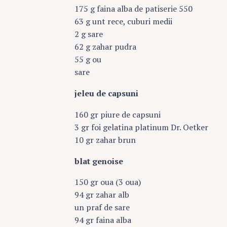
175 g faina alba de patiserie 550
63 g unt rece, cuburi medii
2 g sare
62 g zahar pudra
55 g ou
sare
jeleu de capsuni
160 gr piure de capsuni
3 gr foi gelatina platinum Dr. Oetker
10 gr zahar brun
blat genoise
150 gr oua (3 oua)
94 gr zahar alb
un praf de sare
94 gr faina alba