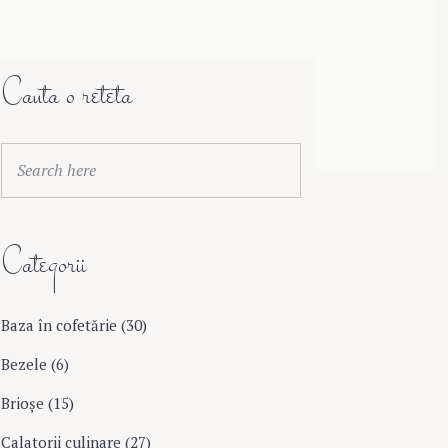
Cauta o reteta
S
Search
e
a
r
Categorii
c
h
f
o
Baza în cofetărie
(30)
r
Bezele
(6)
:
Brioşe
(15)
Calatorii culinare
(27)