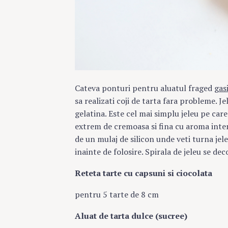
c
h
f
o
r
:
Cateva ponturi pentru aluatul fraged
gasi
sa realizati coji de tarta fara probleme. Je
gelatina. Este cel mai simplu jeleu pe care
extrem de cremoasa si fina cu aroma inten
de un mulaj de silicon unde veti turna jel
inainte de folosire. Spirala de jeleu se de
Reteta tarte cu capsuni si ciocolata
pentru 5 tarte de 8 cm
Aluat de tarta dulce (sucree)