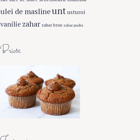
unt
ulei de masline
usturoi
zahar
vanilie
zahar brun
zahar pudra
Briose