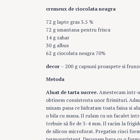
cremeux de ciocolata
neagra
72 g lapte gras 3.5 %
72 g smantana pentru frisca
14 g zahar
30 g albus
62 g ciocolata neagra 70%
decor
– 200 g capsuni proaspete si frun
Metoda
Aluat de tarta sucree.
Amestecam intr-un
obtinem consistenta unor firimituri. Ada
mixam pana ce hidratam toata faina si al
o bila cu mana. Il rulam cu un facalet int
trebuie să fie de 3-4 mm. Il racim la frig
de silicon microforat. Pregatim cinci form
termorezistent. Decupam baza cu o forma