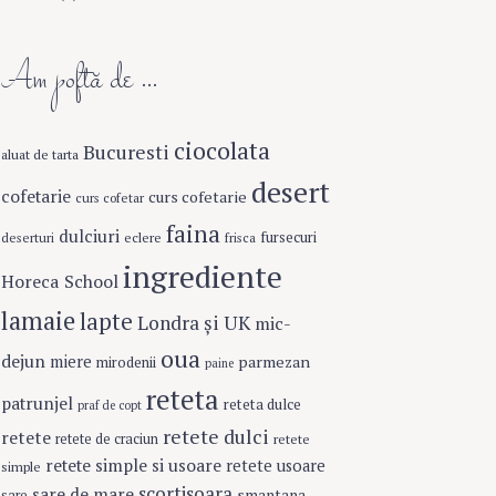
Am poftă de …
ciocolata
Bucuresti
aluat de tarta
desert
cofetarie
curs cofetarie
curs cofetar
faina
dulciuri
fursecuri
eclere
deserturi
frisca
ingrediente
Horeca School
lamaie
lapte
Londra şi UK
mic-
oua
dejun
miere
parmezan
mirodenii
paine
reteta
patrunjel
reteta dulce
praf de copt
retete dulci
retete
retete de craciun
retete
retete simple si usoare
retete usoare
simple
scortisoara
sare de mare
smantana
sare