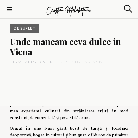
S
Cristina Mehedinteanu
k
S
i
e
p
a
DE SUFLET
t
r
c
o
Unde
mancam
ceva
dulce
in
h
c
Viena
o
n
BUCATARIACRISTINEI
AUGUST 22, 2012
t
e
n
Și uite așa am ajuns și în Viena. Poate că v-ați întrebat, sau nu,
t
de ce am lipsit atât din bucătărie, dar am fost în concediu
hoinărind pe străzile din Viena în căutare de delicii culinare
pe care să le împărtășesc cu voi. A fost de asemenea prima
mea experiență culinară din străinătate trăită în mod
conștient, documentată și povestită acum.
Orașul în sine l-am găsit ticsit de turiști și localnici
deopotrivă, bogat în cultură și bun gust, călduros de primitor