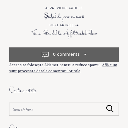
P
PREVIOUS ARTICLE
Șnițel de porc cu nucă
o
NEXT ARTICLE
Viena. Strudel la Apfelstrudel Show
s
t
0 comments
Acest site folosește Akismet pentru a reduce spamul.
Află cum
n
sunt procesate datele comentariilor tale
.
a
Cauta o reteta
v
S
Search
e
i
a
r