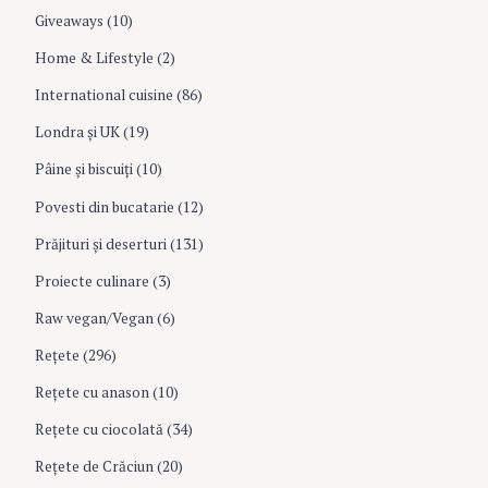
Giveaways
(10)
Home & Lifestyle
(2)
International cuisine
(86)
Londra şi UK
(19)
Pâine şi biscuiţi
(10)
Povesti din bucatarie
(12)
Prăjituri şi deserturi
(131)
Proiecte culinare
(3)
S
Raw vegan/Vegan
(6)
e
a
Rețete
(296)
r
Reţete cu anason
(10)
c
h
Reţete cu ciocolată
(34)
f
Reţete de Crăciun
(20)
o