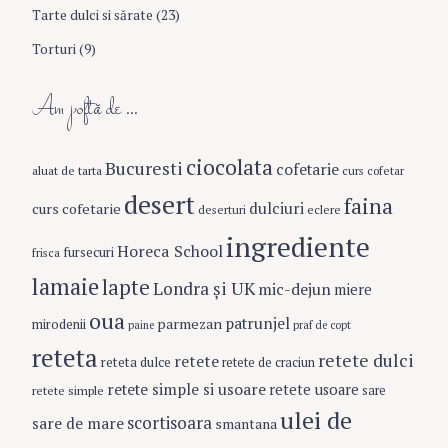
r
Tarte dulci si sărate
(23)
:
Torturi
(9)
Am poftă de …
ciocolata
Bucuresti
cofetarie
aluat de tarta
curs cofetar
desert
faina
dulciuri
curs cofetarie
eclere
deserturi
ingrediente
Horeca School
fursecuri
frisca
lamaie
lapte
Londra şi UK
mic-dejun
miere
oua
patrunjel
parmezan
mirodenii
paine
praf de copt
reteta
retete dulci
retete
reteta dulce
retete de craciun
retete simple si usoare
retete usoare
retete simple
sare
ulei de
scortisoara
sare de mare
smantana