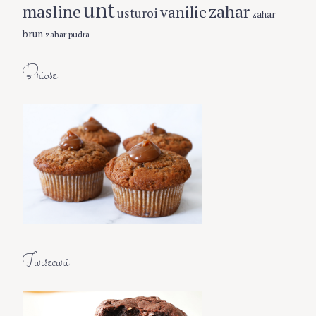
unt
masline
zahar
vanilie
usturoi
zahar
brun
zahar pudra
Briose
Fursecuri