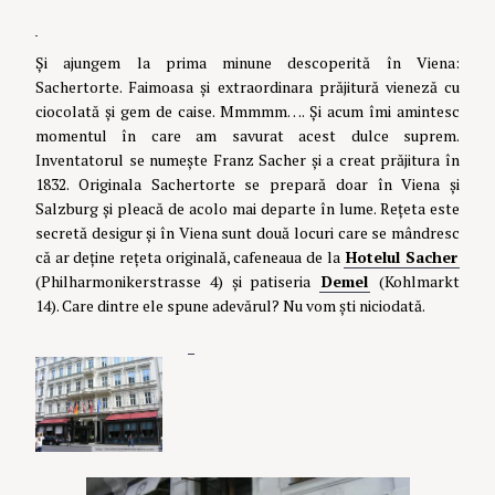
Și ajungem la prima minune descoperită în Viena:
Sachertorte. Faimoasa și extraordinara prăjitură vieneză cu
ciocolată și gem de caise. Mmmmm…. Și acum îmi amintesc
momentul în care am savurat acest dulce suprem.
Inventatorul se numește Franz Sacher și a creat prăjitura în
1832. Originala Sachertorte se prepară doar în Viena și
Salzburg și pleacă de acolo mai departe în lume. Rețeta este
secretă desigur și în Viena sunt două locuri care se mândresc
că ar deține rețeta originală, cafeneaua de la
Hotelul Sacher
(Philharmonikerstrasse 4) și patiseria
Demel
(Kohlmarkt
14). Care dintre ele spune adevărul? Nu vom ști niciodată.