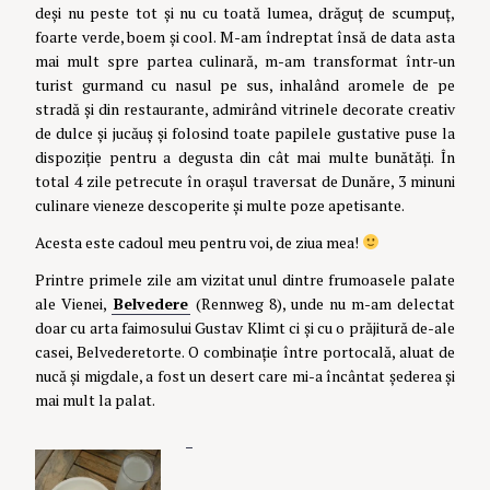
deși nu peste tot și nu cu toată lumea, drăguț de scumpuț,
foarte verde, boem și cool. M-am îndreptat însă de data asta
mai mult spre partea culinară, m-am transformat într-un
turist gurmand cu nasul pe sus, inhalând aromele de pe
stradă și din restaurante, admirând vitrinele decorate creativ
de dulce și jucăuș și folosind toate papilele gustative puse la
dispoziție pentru a degusta din cât mai multe bunătăți. În
total 4 zile petrecute în orașul traversat de Dunăre, 3 minuni
culinare vieneze descoperite și multe poze apetisante.
Acesta este cadoul meu pentru voi, de ziua mea!
Printre primele zile am vizitat unul dintre frumoasele palate
ale Vienei,
Belvedere
(Rennweg 8), unde nu m-am delectat
doar cu arta faimosului Gustav Klimt ci și cu o prăjitură de-ale
casei, Belvederetorte. O combinație între portocală, aluat de
nucă și migdale, a fost un desert care mi-a încântat șederea și
mai mult la palat.