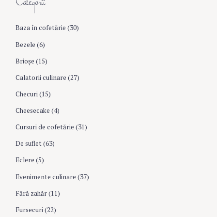
Categorii
c
g
h
f
Baza în cofetărie
(30)
a
o
r
Bezele
(6)
:
t
Brioşe
(15)
Calatorii culinare
(27)
i
Checuri
(15)
o
Cheesecake
(4)
Cursuri de cofetărie
(31)
n
De suflet
(63)
Eclere
(5)
Evenimente culinare
(37)
Fără zahăr
(11)
Fursecuri
(22)