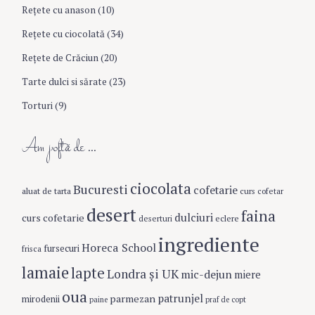
Reţete cu anason
(10)
Reţete cu ciocolată
(34)
Reţete de Crăciun
(20)
Tarte dulci si sărate
(23)
Torturi
(9)
Am poftă de …
ciocolata
Bucuresti
cofetarie
aluat de tarta
curs cofetar
desert
faina
dulciuri
curs cofetarie
eclere
deserturi
ingrediente
Horeca School
fursecuri
frisca
lamaie
lapte
Londra şi UK
mic-dejun
miere
oua
patrunjel
parmezan
mirodenii
paine
praf de copt