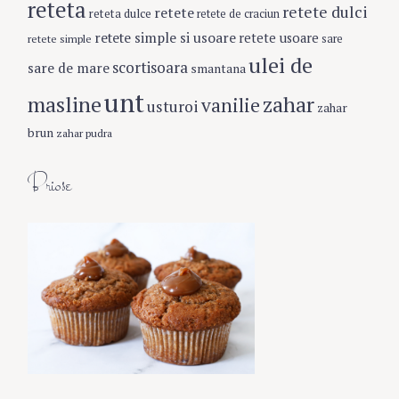
reteta
retete dulci
retete
reteta dulce
retete de craciun
retete simple si usoare
retete usoare
retete simple
sare
ulei de
scortisoara
sare de mare
smantana
unt
masline
zahar
vanilie
usturoi
zahar
brun
zahar pudra
Briose