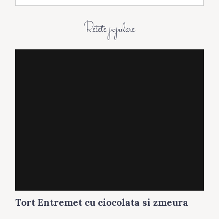
h
i
Retete populare
v
a
Tort Entremet cu ciocolata si zmeura