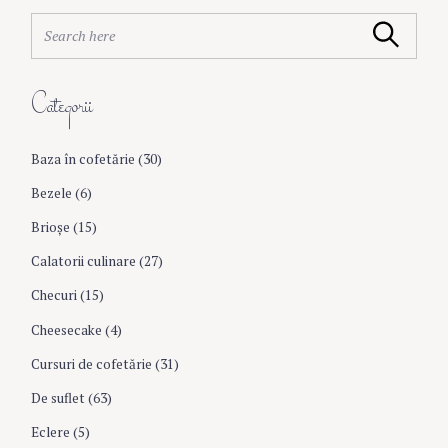
S
Search
e
a
r
Categorii
c
h
f
Baza în cofetărie
(30)
o
r
Bezele
(6)
:
Brioşe
(15)
Calatorii culinare
(27)
Checuri
(15)
Cheesecake
(4)
Cursuri de cofetărie
(31)
De suflet
(63)
Eclere
(5)