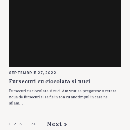
SEPTEMBRIE 27, 2022
Fursecuri cu ciocolata si nuci
Fursecuri cu ciocolata si nuci. Am vrut sa pregatesc o reteta
noua de fursecuri si sa fie in ton cu anotimpul in care ne
aflam…
P
Next »
1
2
3
…
30