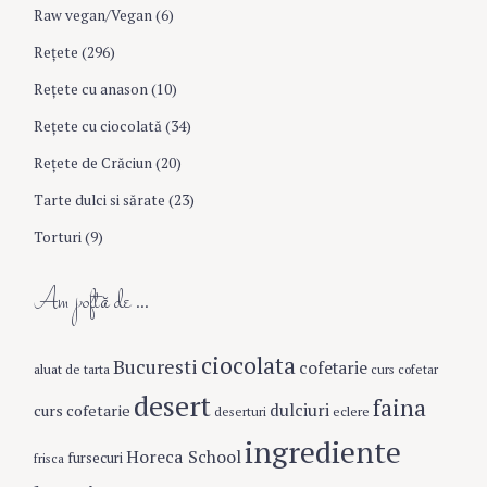
Raw vegan/Vegan
(6)
Rețete
(296)
Reţete cu anason
(10)
Reţete cu ciocolată
(34)
Reţete de Crăciun
(20)
Tarte dulci si sărate
(23)
Torturi
(9)
Am poftă de …
ciocolata
Bucuresti
cofetarie
aluat de tarta
curs cofetar
desert
faina
dulciuri
curs cofetarie
eclere
deserturi
ingrediente
Horeca School
fursecuri
frisca