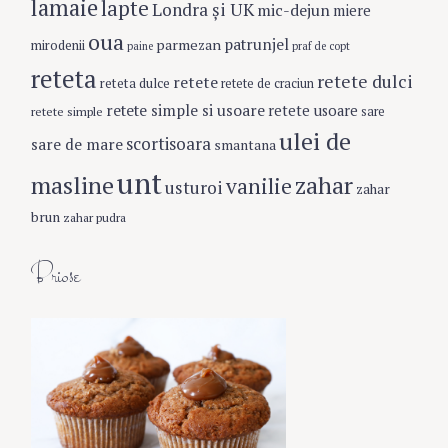
lamaie
lapte
Londra şi UK
mic-dejun
miere
oua
patrunjel
parmezan
mirodenii
paine
praf de copt
reteta
retete dulci
retete
reteta dulce
retete de craciun
retete simple si usoare
retete usoare
retete simple
sare
ulei de
scortisoara
sare de mare
smantana
unt
masline
zahar
vanilie
usturoi
zahar
brun
zahar pudra
Briose