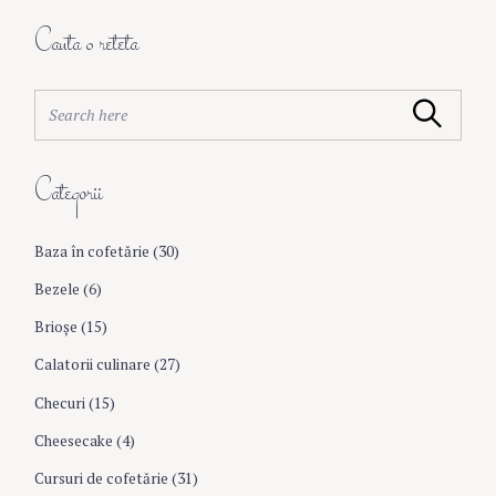
o
Cauta o reteta
s
S
Search
e
a
t
r
Categorii
c
s
h
f
Baza în cofetărie
(30)
o
n
r
Bezele
(6)
:
Brioşe
(15)
a
Calatorii culinare
(27)
v
Checuri
(15)
Cheesecake
(4)
i
Cursuri de cofetărie
(31)