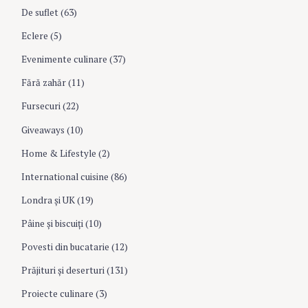
g
De suflet
(63)
Eclere
(5)
a
Evenimente culinare
(37)
t
Fără zahăr
(11)
Fursecuri
(22)
i
Giveaways
(10)
Home & Lifestyle
(2)
o
International cuisine
(86)
n
Londra şi UK
(19)
Pâine şi biscuiţi
(10)
Povesti din bucatarie
(12)
Prăjituri şi deserturi
(131)
Proiecte culinare
(3)