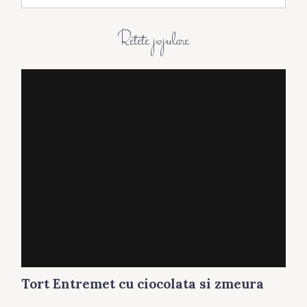
h
i
Retete populare
v
a
Tort Entremet cu ciocolata si zmeura