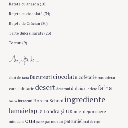
Reţete cu anason
(10)
Reţete cu ciocolată
(34)
Reţete de Crăciun
(20)
Tarte dulci si sărate
(23)
Torturi
(9)
Am poftă de …
ciocolata
Bucuresti
cofetarie
aluat de tarta
curs cofetar
desert
faina
dulciuri
curs cofetarie
eclere
deserturi
ingrediente
Horeca School
fursecuri
frisca
lamaie
lapte
Londra şi UK
mic-dejun
miere
oua
patrunjel
parmezan
mirodenii
paine
praf de copt