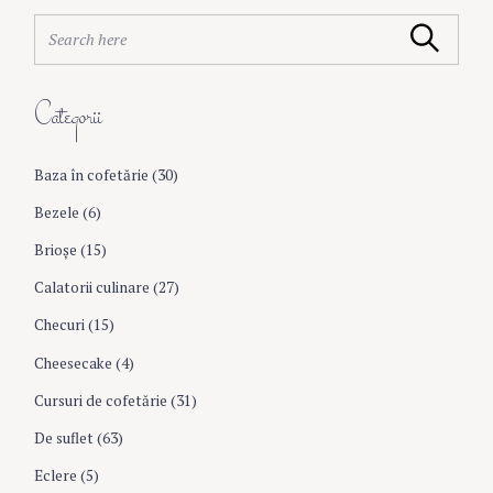
S
Search
e
a
r
Categorii
c
h
f
Baza în cofetărie
(30)
o
r
Bezele
(6)
:
Brioşe
(15)
Calatorii culinare
(27)
Checuri
(15)
Cheesecake
(4)
Cursuri de cofetărie
(31)
De suflet
(63)
Eclere
(5)