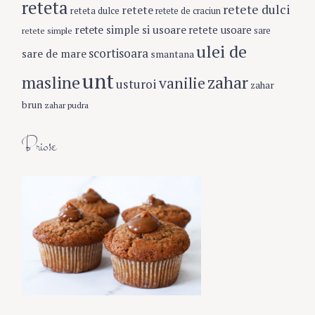
reteta
retete dulci
retete
reteta dulce
retete de craciun
retete simple si usoare
retete usoare
retete simple
sare
ulei de
scortisoara
sare de mare
smantana
unt
masline
zahar
vanilie
usturoi
zahar
brun
zahar pudra
Briose