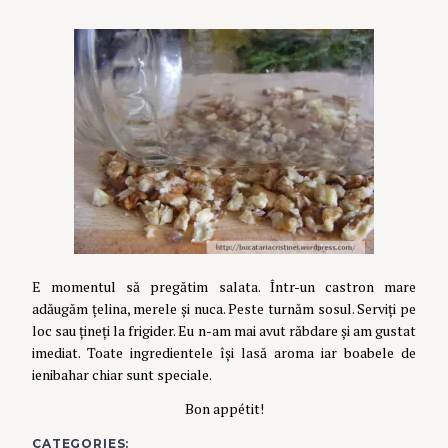
E momentul să pregătim salata. Într-un castron mare
adăugăm țelina, merele și nuca. Peste turnăm sosul. Serviți pe
loc sau țineți la frigider. Eu n-am mai avut răbdare și am gustat
imediat. Toate ingredientele își lasă aroma iar boabele de
ienibahar chiar sunt speciale.
Bon
appétit!
CATEGORIES