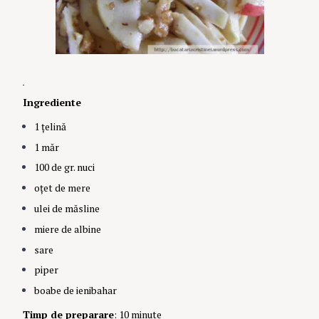
Ingrediente
1 țelină
1 măr
100 de gr. nuci
oțet de mere
ulei de măsline
miere de albine
sare
piper
boabe de ienibahar
Timp de preparare
: 10 minute