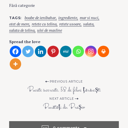
Fără categorie
boabe de ienibahar
ingrediente
mar si nuci
TAGS
otet de mere
retete cu telina
retete usoare
salata
salata de telina
ulei de masline
Spread the love
P
PREVIOUS ARTICLE
Bucate încercate. 58 de feluri țărănești
o
NEXT ARTICLE
Bunătăți din Brașov
s