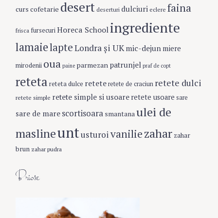
desert
a
faina
dulciuri
curs cofetarie
eclere
deserturi
r
ingrediente
c
Horeca School
fursecuri
frisca
h
lamaie
lapte
f
Londra şi UK
mic-dejun
miere
o
oua
patrunjel
parmezan
mirodenii
paine
praf de copt
r
reteta
:
retete dulci
retete
reteta dulce
retete de craciun
retete simple si usoare
retete usoare
retete simple
sare
ulei de
scortisoara
sare de mare
smantana
unt
masline
zahar
vanilie
usturoi
zahar
brun
zahar pudra
Briose