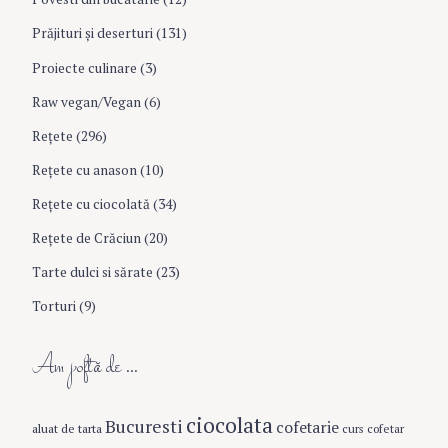
Prăjituri şi deserturi
(131)
Proiecte culinare
(3)
Raw vegan/Vegan
(6)
Rețete
(296)
Reţete cu anason
(10)
Reţete cu ciocolată
(34)
Reţete de Crăciun
(20)
Tarte dulci si sărate
(23)
Torturi
(9)
Am poftă de …
S
ciocolata
Bucuresti
cofetarie
aluat de tarta
curs cofetar
e