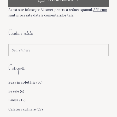
t
0 comments
Acest site folosește Akismet pentru a reduce spamul.
Află cum
n
sunt procesate datele comentariilor tale
.
a
Cauta o reteta
v
S
Search
e
i
a
r
Categorii
c
g
h
f
Baza în cofetărie
(30)
a
o
r
Bezele
(6)
:
t
Brioşe
(15)
Calatorii culinare
(27)
i