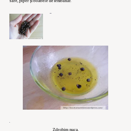
sare, piper și boabele de ienibahar.
Zdrobim nuca.