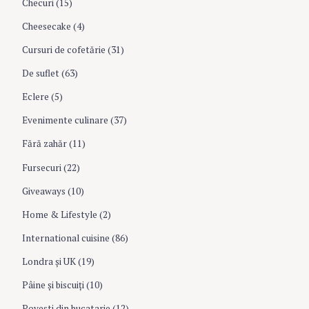
Checuri
(15)
o
Cheesecake
(4)
Cursuri de cofetărie
(31)
n
De suflet
(63)
Eclere
(5)
Evenimente culinare
(37)
Fără zahăr
(11)
Fursecuri
(22)
Giveaways
(10)
Home & Lifestyle
(2)
International cuisine
(86)
Londra şi UK
(19)
Pâine şi biscuiţi
(10)
Povesti din bucatarie
(12)