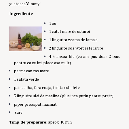
gustoasa.Yummy!
Ingrediente
1 ou
1 catel mare de usturoi
1 lingurita zeama de lamaie
2 lingurite sos Worcestershire
4-5 ansoa file (eu am pus doar 2 buc.
pentru ca nu imi place asa mult)
parmezan ras mare
1 salata verde
paine alba, fara coaja, taiata cubulete
3 lingurite ulei de masline (plus inca putin pentru prajit)
piper proaspat macinat
sare
Timp de preparare
: aprox. 10 min.