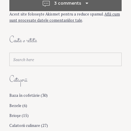
t
3 comments
Acest site folosește Akismet pentru a reduce spamul.
Află cum
n
sunt procesate datele comentariilor tale
.
a
Cauta o reteta
v
S
Search
e
i
a
r
Categorii
c
g
h
f
Baza în cofetărie
(30)
a
o
r
Bezele
(6)
:
t
Brioşe
(15)
Calatorii culinare
(27)