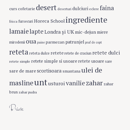
desert
faina
dulciuri
curs cofetarie
eclere
deserturi
ingrediente
Horeca School
fursecuri
frisca
lamaie
lapte
S
Londra şi UK
mic-dejun
miere
e
oua
patrunjel
parmezan
mirodenii
paine
praf de copt
a
reteta
r
retete dulci
retete
reteta dulce
retete de craciun
c
retete simple si usoare
retete usoare
retete simple
sare
h
ulei de
f
scortisoara
sare de mare
smantana
o
unt
masline
zahar
vanilie
r
usturoi
zahar
:
brun
zahar pudra
Briose