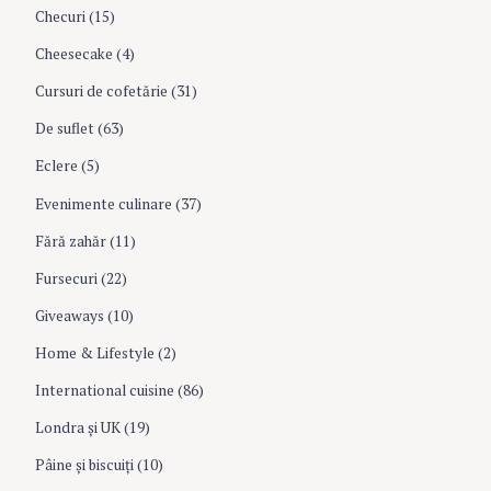
i
Checuri
(15)
o
Cheesecake
(4)
Cursuri de cofetărie
(31)
n
De suflet
(63)
Eclere
(5)
Evenimente culinare
(37)
Fără zahăr
(11)
Fursecuri
(22)
Giveaways
(10)
Home & Lifestyle
(2)
International cuisine
(86)
Londra şi UK
(19)
Pâine şi biscuiţi
(10)