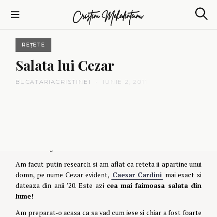
S
Cristina Mehedinteanu
k
S
i
e
p
a
REȚETE
t
r
c
o
Salata
lui
Cezar
h
c
o
BUCATARIACRISTINEI
IUNIE 2, 2011
n
t
e
Este singura salata pe care imi place sa o comand atunci cand
n
ies la restaurant. Ce-i drept nici nu am fost la multe
t
restaurante mai scumpe sau de fite unde sa fie meniul mai
divers si bogat.
Am facut putin research si am aflat ca reteta ii apartine unui
domn, pe nume Cezar evident,
Caesar Cardini
mai exact si
dateaza din anii ’20. Este azi
cea mai faimoasa salata din
lume!
Am preparat-o acasa ca sa vad cum iese si chiar a fost foarte