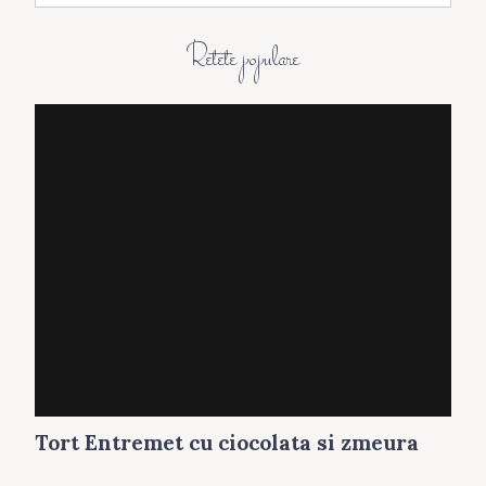
h
i
Retete populare
v
a
Tort Entremet cu ciocolata si zmeura