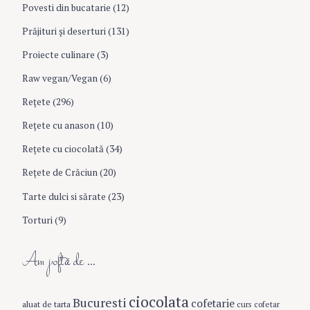
Povesti din bucatarie
(12)
Prăjituri şi deserturi
(131)
Proiecte culinare
(3)
Raw vegan/Vegan
(6)
Rețete
(296)
Reţete cu anason
(10)
Reţete cu ciocolată
(34)
Reţete de Crăciun
(20)
Tarte dulci si sărate
(23)
Torturi
(9)
Am poftă de …
ciocolata
Bucuresti
cofetarie
aluat de tarta
curs cofetar