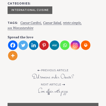
CATEGORIES
INTERNATIONAL CUISINE
Caesar Cardini
Caesar Salad
retete simple
TAGS
sos Worcestershire
Spread the love
P
PREVIOUS ARTICLE
Did someone order Chinese?
o
NEXT ARTICLE
Love affair with pizza
s