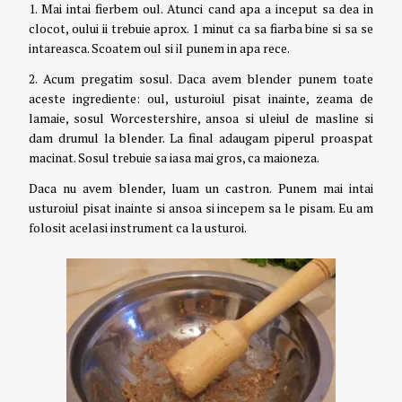
1. Mai intai fierbem oul. Atunci cand apa a inceput sa dea in
clocot, oului ii trebuie aprox. 1 minut ca sa fiarba bine si sa se
intareasca. Scoatem oul si il punem in apa rece.
2. Acum pregatim sosul. Daca avem blender punem toate
aceste ingrediente: oul, usturoiul pisat inainte, zeama de
lamaie, sosul Worcestershire, ansoa si uleiul de masline si
dam drumul la blender. La final adaugam piperul proaspat
macinat. Sosul trebuie sa iasa mai gros, ca maioneza.
Daca nu avem blender, luam un castron. Punem mai intai
usturoiul pisat inainte si ansoa si incepem sa le pisam. Eu am
folosit acelasi instrument ca la usturoi.