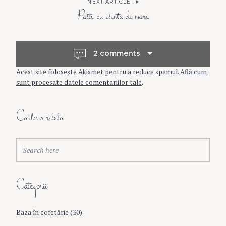
o
NEXT ARTICLE
Paste cu esenta de mare
s
t
2 comments
Acest site folosește Akismet pentru a reduce spamul.
Află cum
n
sunt procesate datele comentariilor tale
.
a
Cauta o reteta
v
S
Search
e
i
a
r
Categorii
c
g
h
f
Baza în cofetărie
(30)
a
o