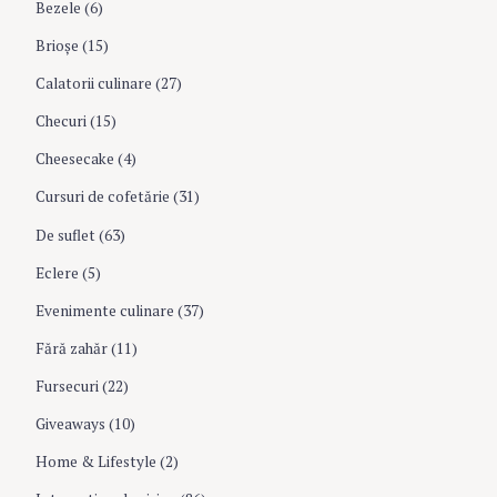
r
Bezele
(6)
:
t
Brioşe
(15)
Calatorii culinare
(27)
i
Checuri
(15)
o
Cheesecake
(4)
Cursuri de cofetărie
(31)
n
De suflet
(63)
Eclere
(5)
Evenimente culinare
(37)
Fără zahăr
(11)
Fursecuri
(22)
Giveaways
(10)
Home & Lifestyle
(2)