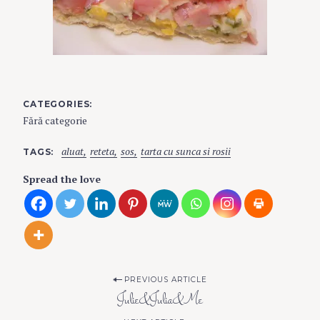
CATEGORIES
Fără categorie
aluat
reteta
sos
tarta cu sunca si rosii
TAGS
Spread the love
P
PREVIOUS ARTICLE
Julie&Julia&Me