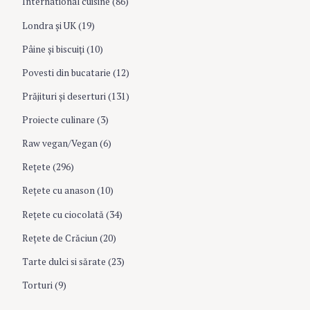
International cuisine
(86)
Londra şi UK
(19)
Pâine şi biscuiţi
(10)
Povesti din bucatarie
(12)
Prăjituri şi deserturi
(131)
Proiecte culinare
(3)
Raw vegan/Vegan
(6)
Rețete
(296)
Reţete cu anason
(10)
Reţete cu ciocolată
(34)
Reţete de Crăciun
(20)
Tarte dulci si sărate
(23)
Torturi
(9)