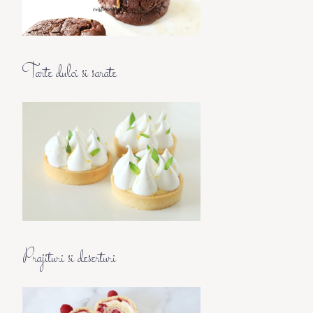
Tarte dulci si sarate
Prajituri si deserturi