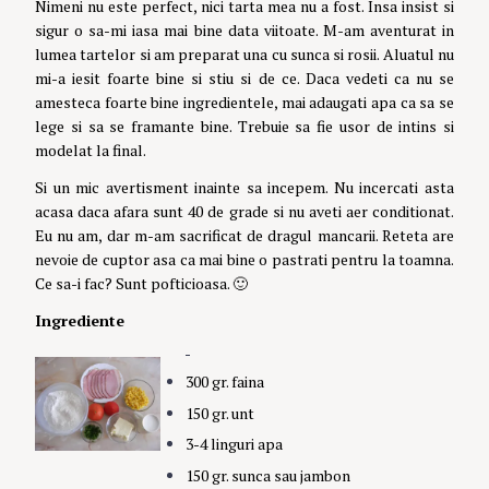
Nimeni nu este perfect, nici tarta mea nu a fost. Insa insist si
sigur o sa-mi iasa mai bine data viitoate. M-am aventurat in
lumea tartelor si am preparat una cu sunca si rosii. Aluatul nu
mi-a iesit foarte bine si stiu si de ce. Daca vedeti ca nu se
amesteca foarte bine ingredientele, mai adaugati apa ca sa se
lege si sa se framante bine. Trebuie sa fie usor de intins si
modelat la final.
Si un mic avertisment inainte sa incepem. Nu incercati asta
acasa daca afara sunt 40 de grade si nu aveti aer conditionat.
Eu nu am, dar m-am sacrificat de dragul mancarii. Reteta are
nevoie de cuptor asa ca mai bine o pastrati pentru la toamna.
Ce sa-i fac? Sunt pofticioasa. 🙂
Ingrediente
300 gr. faina
150 gr. unt
3-4 linguri apa
150 gr. sunca sau jambon