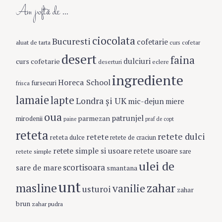
Am poftă de …
ciocolata
Bucuresti
cofetarie
aluat de tarta
curs cofetar
desert
faina
dulciuri
curs cofetarie
eclere
deserturi
ingrediente
Horeca School
fursecuri
frisca
lamaie
lapte
Londra şi UK
mic-dejun
miere
oua
patrunjel
parmezan
mirodenii
paine
praf de copt
reteta
retete dulci
retete
reteta dulce
retete de craciun
retete simple si usoare
retete usoare
retete simple
sare
ulei de
scortisoara
sare de mare
smantana
unt
masline
zahar
vanilie
usturoi
zahar
brun
zahar pudra