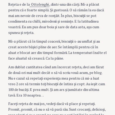
Reţeta e de la
Ottolenghi
, dintr-una din cărţi. Mi-a plăcut
pentru că e foarte simplă. Şi gustoasă. O să rămân la ea dacă
mai am nevoie de ceva de ronţăit. În plus, biscuiţii se pot
condimenta cu chilli, mirodenii şi seminţe. E la latitudinea
voastră. Eu am pus doar boia şi sare de data asta, aşa cum
spunea şi reţeta.
Mi-a plăcut că în timpul coacerii, biscuiţii s-au umflat şi au
creat aceste băşici pline de aer. Se întâmplă pentru că în
aluat e blocat aer din timpul formării. La temperaturi înalte el
face aluatul să crească. Ca la pâine.
Am dublat cantitatea când am încercat reţeta, deci am făcut
de două ori mai mult decât o să vă scriu vouă acum, pe blog.
Nu e cazul să repetaţi experienţa mea pentru că mi-a luat
vreo 2 ore să termin toţi biscuţii de întins şi copt. Au ieşit cam
100 de bucăţi. E prea mult. Şi am ars şi jumătate din ultima
tavă. Era 10 noaptea…
Faceţi reţeta de mai jos, vedeţi dacă vă place şi repetaţi.
Promit, promit, că nu o să vă pară rău. Sunt crocanţi, delicioşi,
uşor săraţi şi cu o aromă pe care nu o veţi întâlni în curând la