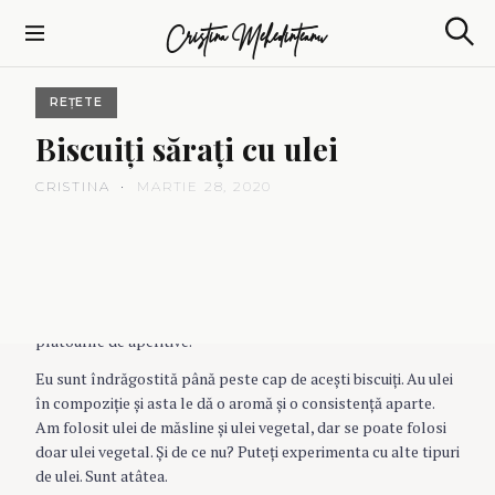
S
Cristina Mehedinteanu
k
S
i
e
p
a
REȚETE
t
r
c
o
Biscuiţi
săraţi
cu
ulei
h
c
o
CRISTINA
MARTIE 28, 2020
n
t
e
Biscuiti sarati cu ulei. O reteta delicioasa de crackersi
n
homemade, subtiri si foarte crocanti.
t
Sunt buni de servit cu hummus, pateu, creme de branza si la
platourile de aperitive.
Eu sunt îndrăgostită până peste cap de aceşti biscuiţi. Au ulei
în compoziţie şi asta le dă o aromă şi o consistenţă aparte.
Am folosit ulei de măsline şi ulei vegetal, dar se poate folosi
doar ulei vegetal. Şi de ce nu? Puteţi experimenta cu alte tipuri
de ulei. Sunt atâtea.