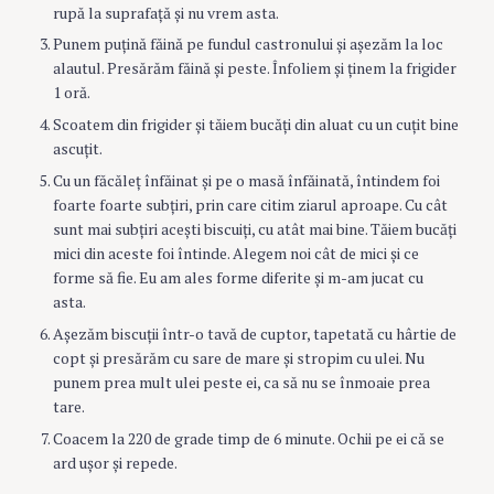
rupă la suprafaţă şi nu vrem asta.
Punem puţină făină pe fundul castronului şi aşezăm la loc
alautul. Presărăm făină şi peste. Înfoliem şi ţinem la frigider
1 oră.
Scoatem din frigider şi tăiem bucăţi din aluat cu un cuţit bine
ascuţit.
Cu un făcăleţ înfăinat şi pe o masă înfăinată, întindem foi
foarte foarte subţiri, prin care citim ziarul aproape. Cu cât
sunt mai subţiri aceşti biscuiţi, cu atât mai bine. Tăiem bucăţi
mici din aceste foi întinde. Alegem noi cât de mici şi ce
forme să fie. Eu am ales forme diferite şi m-am jucat cu
asta.
Aşezăm biscuţii într-o tavă de cuptor, tapetată cu hârtie de
copt şi presărăm cu sare de mare şi stropim cu ulei. Nu
punem prea mult ulei peste ei, ca să nu se înmoaie prea
tare.
Coacem la 220 de grade timp de 6 minute. Ochii pe ei că se
ard uşor şi repede.