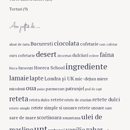
Torturi
(9)
Am poftă de …
ciocolata
Bucuresti
cofetarie
aluat de tarta
curs cofetar
desert
faina
dulciuri
curs cofetarie
eclere
deserturi
ingrediente
Horeca School
fursecuri
frisca
lamaie
lapte
Londra şi UK
mic-dejun
miere
oua
patrunjel
parmezan
mirodenii
paine
praf de copt
reteta
retete dulci
retete
reteta dulce
retete de craciun
retete simple si usoare
retete usoare
retete simple
sare
ulei de
scortisoara
sare de mare
smantana
unt
masline
zahar
vanilie