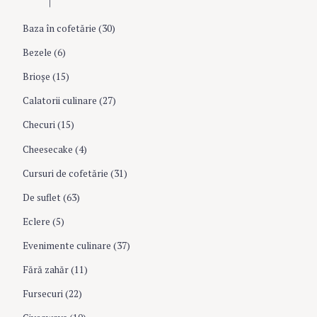
g
h
f
Baza în cofetărie
(30)
a
o
r
Bezele
(6)
:
t
Brioşe
(15)
Calatorii culinare
(27)
i
Checuri
(15)
o
Cheesecake
(4)
Cursuri de cofetărie
(31)
n
De suflet
(63)
Eclere
(5)
Evenimente culinare
(37)
Fără zahăr
(11)
Fursecuri
(22)