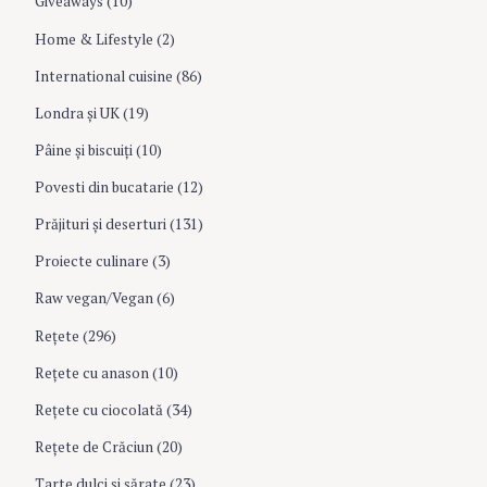
Giveaways
(10)
Home & Lifestyle
(2)
International cuisine
(86)
Londra şi UK
(19)
Pâine şi biscuiţi
(10)
Povesti din bucatarie
(12)
Prăjituri şi deserturi
(131)
Proiecte culinare
(3)
Raw vegan/Vegan
(6)
Rețete
(296)
Reţete cu anason
(10)
Reţete cu ciocolată
(34)
Reţete de Crăciun
(20)
Tarte dulci si sărate
(23)