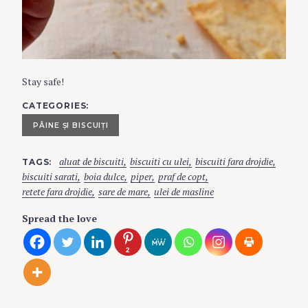
Stay safe!
CATEGORIES
PÂINE ŞI BISCUIŢI
aluat de biscuiti
biscuiti cu ulei
biscuiti fara drojdie
TAGS
biscuiti sarati
boia dulce
piper
praf de copt
retete fara drojdie
sare de mare
ulei de masline
Spread the love
2