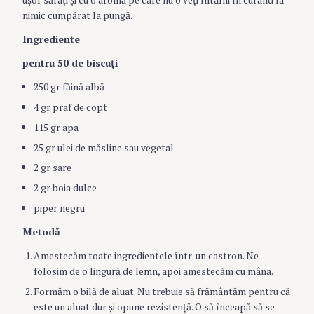
nimic cumpărat la pungă.
Ingrediente
pentru 50 de biscuţi
250 gr făină albă
4 gr praf de copt
115 gr apa
25 gr ulei de măsline sau vegetal
2 gr sare
2 gr boia dulce
piper negru
Metodă
Amestecăm toate ingredientele într-un castron. Ne
folosim de o lingură de lemn, apoi amestecăm cu mâna.
Formăm o bilă de aluat. Nu trebuie să frământăm pentru că
este un aluat dur şi opune rezistenţă. O să înceapă să se