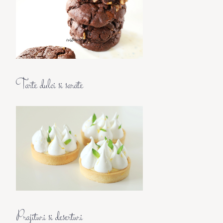
Tarte dulci si sarate
Prajituri si deserturi