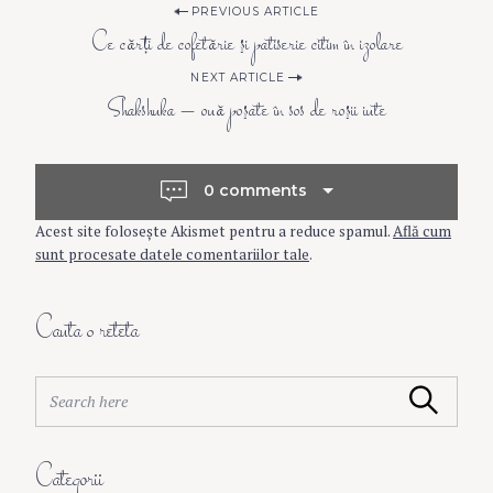
P
PREVIOUS ARTICLE
Ce cărţi de cofetărie şi patiserie citim în izolare
o
NEXT ARTICLE
Shakshuka – ouă poşate în sos de roşii iute
s
t
0 comments
Acest site folosește Akismet pentru a reduce spamul.
Află cum
n
sunt procesate datele comentariilor tale
.
a
Cauta o reteta
v
S
Search
e
i
a
r
Categorii
c