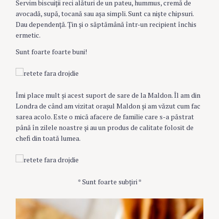
Servim biscuiţii reci alături de un pateu, hummus, cremă de
avocadă, supă, tocană sau aşa simpli. Sunt ca nişte chipsuri.
Dau dependenţă. Ţin şi o săptămână într-un recipient închis
ermetic.
Sunt foarte foarte buni!
Îmi place mult şi acest suport de sare de la Maldon. Îl am din
Londra de când am vizitat oraşul Maldon şi am văzut cum fac
sarea acolo. Este o mică afacere de familie care s-a păstrat
până în zilele noastre şi au un produs de calitate folosit de
chefi din toată lumea.
* Sunt foarte subţiri *