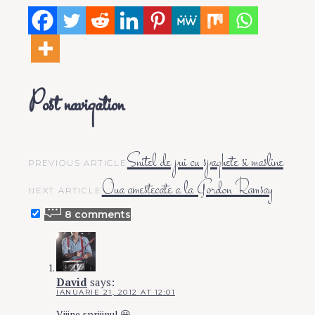
Post navigation
Snitel de pui cu spaghete si masline
PREVIOUS ARTICLE
Oua amestecate a la Gordon Ramsay
NEXT ARTICLE
8 comments
David
says:
IANUARIE 21, 2012 AT 12:01
Viiine sprijinul 😀