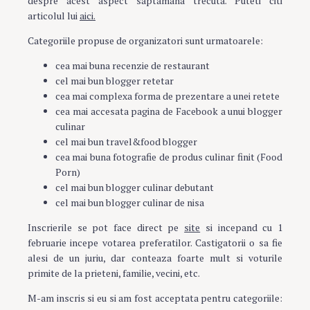
despre acest aspect saptamana trecuta. Puteti citi
articolul lui
aici.
Categoriile propuse de organizatori sunt urmatoarele:
cea mai buna recenzie de restaurant
cel mai bun blogger retetar
cea mai complexa forma de prezentare a unei retete
cea mai accesata pagina de Facebook a unui blogger
culinar
cel mai bun travel&food blogger
cea mai buna fotografie de produs culinar finit (Food
Porn)
cel mai bun blogger culinar debutant
cel mai bun blogger culinar de nisa
Inscrierile se pot face direct pe
site
si incepand cu 1
februarie incepe votarea preferatilor. Castigatorii o sa fie
alesi de un juriu, dar conteaza foarte mult si voturile
primite de la prieteni, familie, vecini, etc.
M-am inscris si eu si am fost acceptata pentru categoriile: