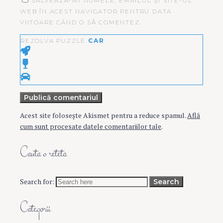
SALVEAZĂ-MI NUMELE, EMAILUL ȘI SITE-UL
WEB ÎN ACEST NAVIGATOR PENTRU DATA
VIITOARE CÂND O SĂ COMENTEZ.
REZOLVA PUZZLE
CAR
Publică comentariul
Acest site folosește Akismet pentru a reduce spamul.
Află
cum sunt procesate datele comentariilor tale
.
Cauta o reteta
Search for:
Search
Categorii