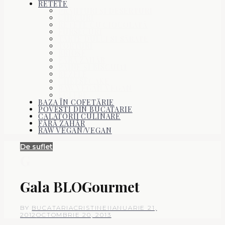
RETETE
PRĂJITURI ŞI DESERTURI
CHECURI
REŢETE CU CIOCOLATĂ
FURSECURI
TARTE DULCI SI SĂRATE
TORTURI
BRIOŞE
FĂRĂ ZAHĂR
PÂINE ŞI BISCUIŢI
BEZELE
CHEESECAKE
RAW VEGAN/VEGAN
ECLERE
BAZA ÎN COFETĂRIE
POVESTI DIN BUCATARIE
CALATORII CULINARE
FĂRĂ ZAHĂR
RAW VEGAN/VEGAN
De suflet
G
Gala BLOGourmet
BY
BUCATARIACRISTINEI
IANUARIE 21,
2012
OCTOMBRIE 20, 2013