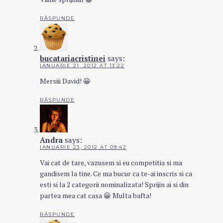
RĂSPUNDE
bucatariacristinei
says:
IANUARIE 21, 2012 AT 13:22
Mersiii David! 😀
RĂSPUNDE
Andra
says:
IANUARIE 23, 2012 AT 09:42
Vai cat de tare, vazusem si eu competitia si ma
gandisem la tine. Ce ma bucur ca te-ai inscris si ca
esti si la 2 categorii nominalizata! Sprijin ai si din
partea mea cat casa 😀 Multa bafta!
RĂSPUNDE