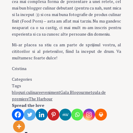
cea mai complexa forma de prezentare a unei retete, cel
mai bun blogger culinar debutant (pentru ca nah, sunt mica
si la inceput :)) si cea mai buna fotografie de produs culinar
finit (Food Porn) – asta am aflat mai tarziu. Nu ma gandesc
neaparat ca o sa castig, ci mai mult m-am inscris pentru
experienta si ca sa cunosc alte persoane din domeniu.
Mi-ar placea sa stiu ca am parte de sprijinul vostru, al
cititorilor si al prietenilor, fiind la inceput de drum. Va
multumesc foarte dulce!
Cristina
Categories
Evenimente culinare
Tags
bloguri culinare
eveniment
Gala Blogourmet
gala de
premiere
The Harbour
Spread the love