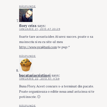
RĂSPUNDE
flory criss
says:
IANUARIE 21, 2013 AT 20:29
foarte tare aceasta idee. iti urez succes. poate o sa
ma inscriu si eu cu site-ul meu
http://www.prajiturii.com
te pup:*
RĂSPUNDE
bucatariacristinei
says:
IANUARIE 22, 2013 AT 11:59
Buna Flory. Acest concurs s-a terminat din pacate.
Poate organizeaza o editie noua anul asta insa si te
poti inscrie. 🙂
RĂSPUNDE