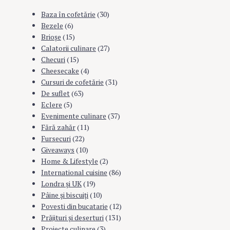
Baza în cofetărie
(30)
Bezele
(6)
Brioşe
(15)
Calatorii culinare
(27)
Checuri
(15)
Cheesecake
(4)
Cursuri de cofetărie
(31)
De suflet
(63)
Eclere
(5)
Evenimente culinare
(37)
Fără zahăr
(11)
Fursecuri
(22)
Giveaways
(10)
Home & Lifestyle
(2)
International cuisine
(86)
Londra şi UK
(19)
Pâine şi biscuiţi
(10)
Povesti din bucatarie
(12)
Prăjituri şi deserturi
(131)
Proiecte culinare
(3)