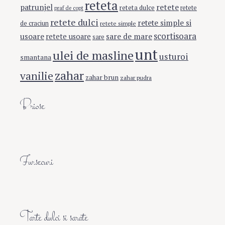
reteta
retete
patrunjel
reteta dulce
retete
praf de copt
retete dulci
retete simple si
de craciun
retete simple
scortisoara
usoare
sare de mare
retete usoare
sare
unt
ulei de masline
usturoi
smantana
zahar
vanilie
zahar brun
zahar pudra
Briose
Fursecuri
Tarte dulci si sarate