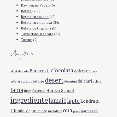
Raw vegan/Vegan
(6)
Rețete
(296)
Reţete cu anason
(10)
Reţete cu ciocolată
(34)
Reţete de Crăciun
(20)
Tarte dulci si sărate
(23)
Torturi
(9)
Am poftă de …
ciocolata
Bucuresti
cofetarie
aluat de tarta
curs
desert
dulciuri
curs cofetarie
eclere
cofetar
deserturi
faina
Horeca School
fursecuri
frisca
ingrediente
lamaie
lapte
Londra şi
oua
UK
mic-dejun
miere
parmezan
mirodenii
paine