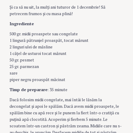
Şi ca să nu uit, la mulţi ani tuturor de 1 decembrie! Să
petrecem frumos şi cu masa plină!
Ingrediente
500 gr. midii proaspete sau congelate
1 lingură pătrunjel proaspăt, tocat mărunt
2 linguri ulei de măsline
1 căţel de usturoi tocat mărunt
50 gr. pesmet
25 gr. parmezan
sare
piper negru proaspăt măcinat
Timp de preparare
: 35 minute
Dacă folosim midii congelate, mai întâi le lăsăm la
decongelat şi apoi le spălăm. Dacă avem midii proaspete, le
spălăm bine cu apă rece şi le punem la fiert într-o cratiţă cu
puţină apă clocotită. Acoperim şi fierbem 5 minute. Le
scoatem într-un castron şi păstrăm zeama. Midiile care nu s-
au deschis, le aruncăm. Desfacem midiile de tot şi păstrăm