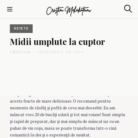
S
Cristina Mehedinteanu
k
S
i
e
p
a
REȚETE
t
r
c
o
Midii
umplute
la
cuptor
h
c
o
CRISTINA
NOIEMBRIE 29, 2014
n
t
e
n
t
Am prins gustul midiilor recent şi am mai făcut o reţetă cu
aceste fructe de mare delicioase. O recomand pentru
momente de răsfăţ şi poftă de ceva mai deosebit. Eu am
mâncat vreo 20 de bucăţi odată şi tot mai voiam! Sunt simplu
şi rapid de preparat, dar şi mai simplu de mâncat iar cu un
pahar de vin roşu, masa se poate transforma într-o cină
romantică în doi şi o experienţă de neuitat.