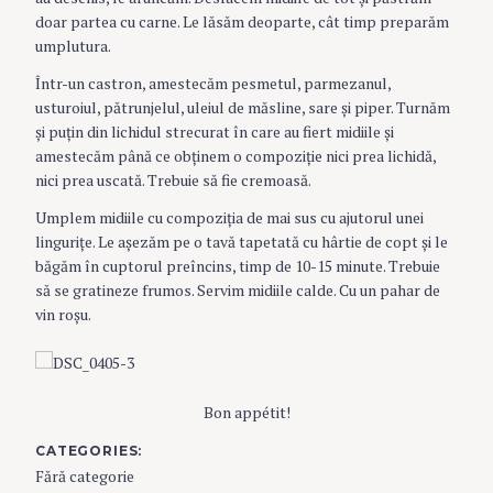
doar partea cu carne. Le lăsăm deoparte, cât timp preparăm
umplutura.
Într-un castron, amestecăm pesmetul, parmezanul,
usturoiul, pătrunjelul, uleiul de măsline, sare şi piper. Turnăm
şi puţin din lichidul strecurat în care au fiert midiile şi
amestecăm până ce obţinem o compoziţie nici prea lichidă,
nici prea uscată. Trebuie să fie cremoasă.
Umplem midiile cu compoziţia de mai sus cu ajutorul unei
linguriţe. Le aşezăm pe o tavă tapetată cu hârtie de copt şi le
băgăm în cuptorul preîncins, timp de 10-15 minute. Trebuie
să se gratineze frumos. Servim midiile calde. Cu un pahar de
vin roşu.
Bon appétit!
CATEGORIES
Fără categorie