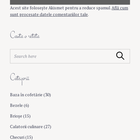
t
Acest site folosește Akismet pentru a reduce spamul.
Află cum
n
sunt procesate datele comentariilor tale
.
a
Cauta o reteta
v
S
Search
e
i
a
r
Categorii
c
g
h
f
Baza în cofetărie
(30)
a
o
r
Bezele
(6)
:
t
Brioşe
(15)
Calatorii culinare
(27)
i
Checuri
(15)