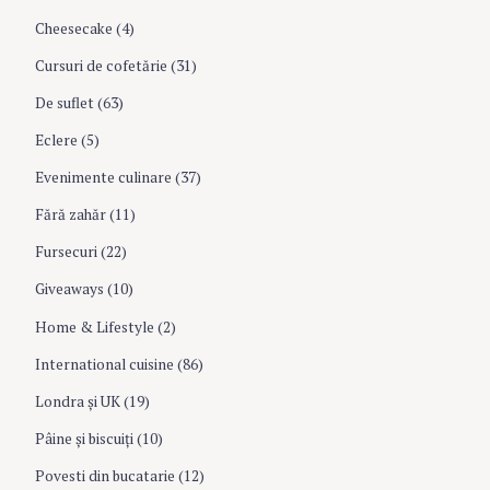
o
Cheesecake
(4)
Cursuri de cofetărie
(31)
n
De suflet
(63)
Eclere
(5)
Evenimente culinare
(37)
Fără zahăr
(11)
Fursecuri
(22)
Giveaways
(10)
Home & Lifestyle
(2)
International cuisine
(86)
Londra şi UK
(19)
Pâine şi biscuiţi
(10)
Povesti din bucatarie
(12)