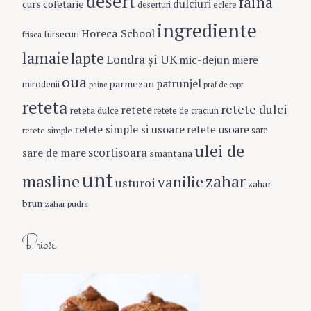
desert
faina
dulciuri
curs cofetarie
eclere
deserturi
ingrediente
Horeca School
fursecuri
frisca
lamaie
lapte
Londra şi UK
mic-dejun
miere
oua
patrunjel
parmezan
mirodenii
paine
praf de copt
reteta
retete dulci
retete
reteta dulce
retete de craciun
retete simple si usoare
retete usoare
retete simple
sare
ulei de
scortisoara
sare de mare
smantana
unt
masline
zahar
vanilie
usturoi
zahar
brun
zahar pudra
Briose