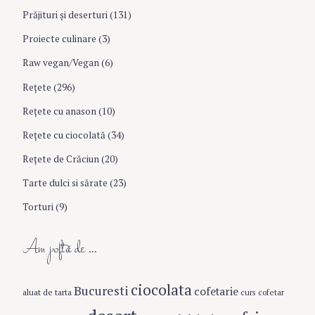
Prăjituri şi deserturi
(131)
Proiecte culinare
(3)
Raw vegan/Vegan
(6)
Rețete
(296)
Reţete cu anason
(10)
Reţete cu ciocolată
(34)
Reţete de Crăciun
(20)
Tarte dulci si sărate
(23)
Torturi
(9)
Am poftă de …
ciocolata
Bucuresti
cofetarie
aluat de tarta
curs cofetar