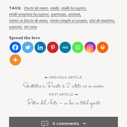
fructe de mare
midii
midii la cuptor
TAGS
midii umplute la cuptor
parmzan
pesmet
retete cu fructe de mare
retete simple si usoare
ulei de masline
usturoi
vin rosu
Spread the love
P
PREVIOUS ARTICLE
Sănătatea în Bucate şi 2 reţete noi cu anason
o
NEXT ARTICLE
Bistro del’Arte – un loc cu totul aparte
s
0 comments