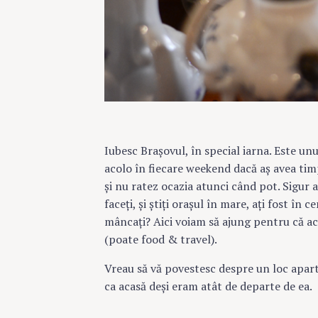
Iubesc Braşovul, în special iarna. Este un
acolo în fiecare weekend dacă aş avea timp
şi nu ratez ocazia atunci când pot. Sigur aţ
faceţi, şi ştiţi oraşul în mare, aţi fost în
mâncaţi? Aici voiam să ajung pentru că ace
(poate food & travel).
Vreau să vă povestesc despre un loc apart
ca acasă deşi eram atât de departe de ea.