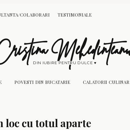
Reading:
Bistro del’Arte – un loc cu totul aparte
LTANTA/COLABORARI
TESTIMONIALE
POVESTI DIN
CALATORII
BUCATARIE
CULINARE
Cristina Mehedintean
DIN IUBIRE PENTRU DULCE ♥
E
POVESTI DIN BUCATARIE
CALATORII CULINAR
n
loc
cu
totul
aparte