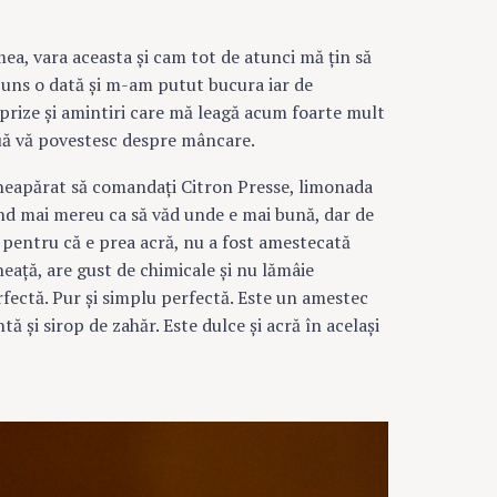
ea, vara aceasta şi cam tot de atunci mă ţin să
ajuns o dată şi m-am putut bucura iar de
prize şi amintiri care mă leagă acum foarte mult
ouă vă povestesc despre mâncare.
 neapărat să comandaţi Citron Presse, limonada
nd mai mereu ca să văd unde e mai bună, dar de
 pentru că e prea acră, nu a fost amestecată
heaţă, are gust de chimicale şi nu lămâie
rfectă. Pur şi simplu perfectă. Este un amestec
 şi sirop de zahăr. Este dulce şi acră în acelaşi