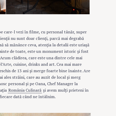
Press Esc to cancel.
e care-l vezi în filme, cu personal tânăr, super
ienţii nu sunt doar clienţi, parcă mai degrabă
să să mănânce ceva, atenţia la detalii este uriaşă
ainte de toate, este un monument istoric şi fost
. Acum clădirea, care este una dintre cele mai
l’Arte, cuisine, drinks and art. Cea mai mare
schis de 13 ani şi merge foarte bine înainte. Are
ai ales străini, care au auzit de local şi merg
nosc personal şi pe Oana, Chef Manager la
iaţia
România Culinară
şi avem mulţi prieteni în
fiecare dată când ne întâlnim.