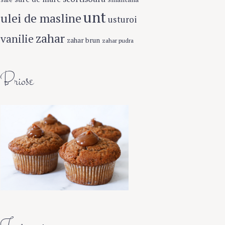
unt
ulei de masline
usturoi
zahar
vanilie
zahar brun
zahar pudra
Briose