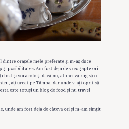
ul dintre oraşele mele preferate şi m-aş duce
 şi posibilitatea. Am fost deja de vreo şapte ori
i fost şi voi acolo şi dacă nu, atunci vă rog să o
 centru, aţi urcat pe Tâmpa, dar unde v-aţi oprit să
sta este totuşi un blog de food şi nu travel
e, unde am fost deja de câteva ori şi m-am simţit