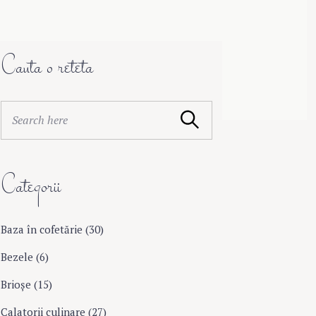
Cauta o reteta
S
Search
e
a
r
Categorii
c
h
f
o
Baza în cofetărie
(30)
r
Bezele
(6)
:
Brioşe
(15)
Calatorii culinare
(27)