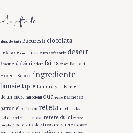
Am poftă de …
ciocolata
Bucuresti
aluat de tarta
desert
cofetarie
curs cofetarie
curs cofetar
faina
dulciuri
fursecuri
eclere
deserturi
frisca
ingrediente
Horeca School
lamaie
lapte
Londra şi UK
mic-
oua
dejun
miere
parmezan
mirodenii
paine
reteta
patrunjel
reteta dulce
praf de copt
retete dulci
retete
retete de craciun
retete
retete simple si usoare
retete usoare
simple
scortisoara
sare de mare
smantana
sare