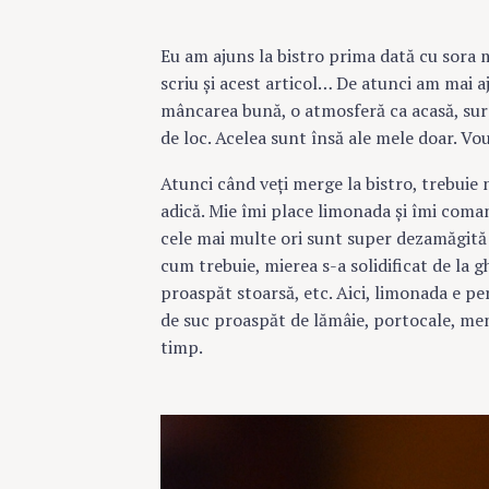
Eu am ajuns la bistro prima dată cu sora m
scriu şi acest articol… De atunci am mai 
mâncarea bună, o atmosferă ca acasă, sur
de loc. Acelea sunt însă ale mele doar. V
Atunci când veţi merge la bistro, trebuie
adică. Mie îmi place limonada şi îmi coma
cele mai multe ori sunt super dezamăgită
cum trebuie, mierea s-a solidificat de la g
proaspăt stoarsă, etc. Aici, limonada e pe
de suc proaspăt de lămâie, portocale, mentă
timp.