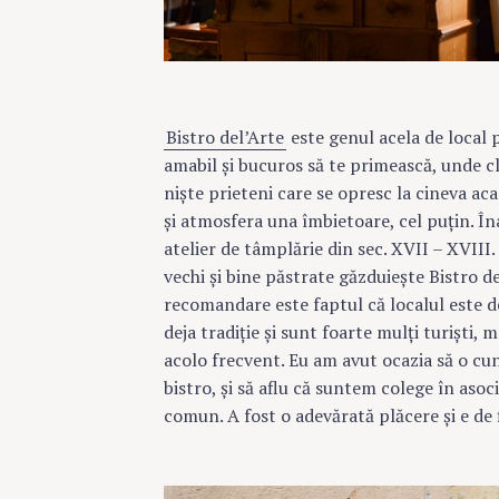
c
h
f
o
r
Bistro del’Arte
este genul acela de local p
:
amabil şi bucuros să te primească, unde cl
nişte prieteni care se opresc la cineva aca
şi atmosfera una îmbietoare, cel puţin. În
atelier de tâmplărie din sec. XVII – XVIII
vechi şi bine păstrate găzduieşte Bistro de
recomandare este faptul că localul este de
deja tradiţie şi sunt foarte mulţi turişti, m
acolo frecvent. Eu am avut ocazia să o cu
bistro, şi să aflu că suntem colege în asoc
comun. A fost o adevărată plăcere şi e de 