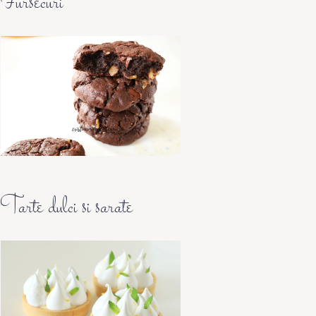
Fursecuri
Tarte dulci si sarate