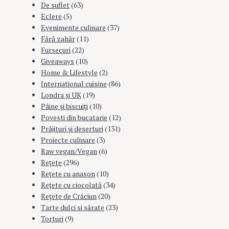
De suflet
(63)
Eclere
(5)
Evenimente culinare
(37)
Fără zahăr
(11)
Fursecuri
(22)
Giveaways
(10)
Home & Lifestyle
(2)
International cuisine
(86)
Londra şi UK
(19)
Pâine şi biscuiţi
(10)
Povesti din bucatarie
(12)
Prăjituri şi deserturi
(131)
Proiecte culinare
(3)
Raw vegan/Vegan
(6)
Rețete
(296)
Reţete cu anason
(10)
Reţete cu ciocolată
(34)
Reţete de Crăciun
(20)
Tarte dulci si sărate
(23)
Torturi
(9)