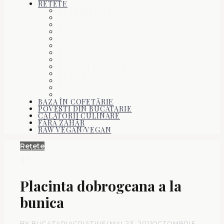
RETETE
PRĂJITURI ŞI DESERTURI
CHECURI
REŢETE CU CIOCOLATĂ
FURSECURI
TARTE DULCI SI SĂRATE
TORTURI
BRIOŞE
FĂRĂ ZAHĂR
PÂINE ŞI BISCUIŢI
BEZELE
CHEESECAKE
RAW VEGAN/VEGAN
ECLERE
BAZA ÎN COFETĂRIE
POVESTI DIN BUCATARIE
CALATORII CULINARE
FĂRĂ ZAHĂR
RAW VEGAN/VEGAN
Rețete
P
Placinta dobrogeana a la
bunica
BY
BUCATARIACRISTINEI
MAI 23, 2011
OCTOMBRIE