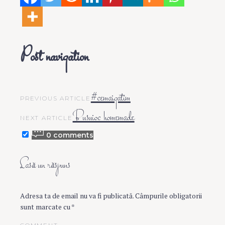
Post navigation
#cemaigatim
PREVIOUS ARTICLE
Busuioc homemade
NEXT ARTICLE
0 comments
Lasă un răspuns
Adresa ta de email nu va fi publicată.
Câmpurile obligatorii
sunt marcate cu
*