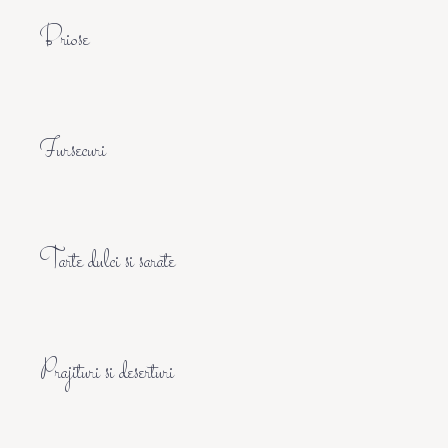
Briose
Fursecuri
Tarte dulci si sarate
Prajituri si deserturi