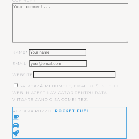
COMMENT
NAME*
EMAIL*
WEBSITE
SALVEAZĂ-MI NUMELE, EMAILUL ȘI SITE-UL
WEB ÎN ACEST NAVIGATOR PENTRU DATA
VIITOARE CÂND O SĂ COMENTEZ.
REZOLVA PUZZLE
ROCKET FUEL