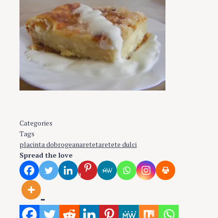
Categories
Prăjituri şi deserturi
Tags
placinta dobrogeana
reteta
retete dulci
Spread the love
1