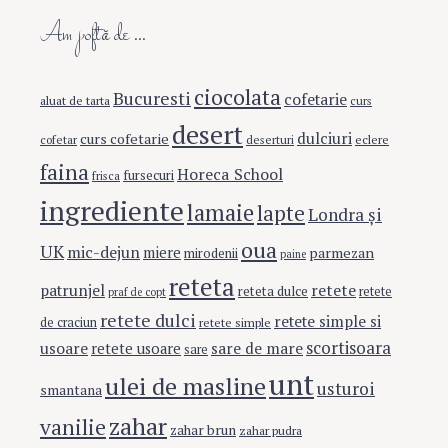
Am poftă de …
ciocolata
Bucuresti
cofetarie
aluat de tarta
curs
desert
dulciuri
curs cofetarie
eclere
cofetar
deserturi
faina
Horeca School
fursecuri
frisca
ingrediente
lamaie
lapte
Londra şi
oua
UK
mic-dejun
miere
parmezan
mirodenii
paine
reteta
retete
patrunjel
reteta dulce
retete
praf de copt
retete dulci
retete simple si
de craciun
retete simple
scortisoara
usoare
sare de mare
retete usoare
sare
unt
ulei de masline
usturoi
smantana
zahar
vanilie
zahar brun
zahar pudra