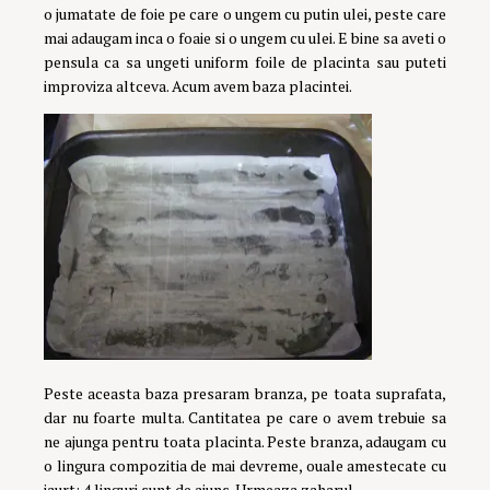
o jumatate de foie pe care o ungem cu putin ulei, peste care
mai adaugam inca o foaie si o ungem cu ulei. E bine sa aveti o
pensula ca sa ungeti uniform foile de placinta sau puteti
improviza altceva. Acum avem baza placintei.
Peste aceasta baza presaram branza, pe toata suprafata,
dar nu foarte multa. Cantitatea pe care o avem trebuie sa
ne ajunga pentru toata placinta. Peste branza, adaugam cu
o lingura compozitia de mai devreme, ouale amestecate cu
iaurt; 4 linguri sunt de ajuns. Urmeaza zaharul.