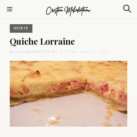
S
Cristina Mehedinteanu
k
S
i
e
p
a
REȚETE
t
r
c
o
Quiche
Lorraine
h
c
o
BUCATARIACRISTINEI
FEBRUARIE 24, 2012
n
t
e
n
t