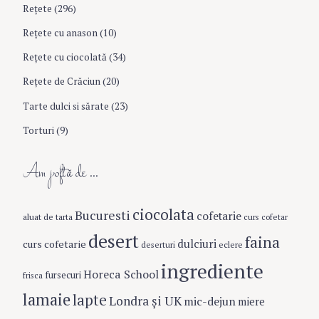
Rețete
(296)
Reţete cu anason
(10)
S
e
Reţete cu ciocolată
(34)
a
r
Reţete de Crăciun
(20)
c
Tarte dulci si sărate
(23)
h
f
Torturi
(9)
o
r
Am poftă de …
:
ciocolata
Bucuresti
cofetarie
aluat de tarta
curs cofetar
desert
faina
dulciuri
curs cofetarie
eclere
deserturi
ingrediente
Horeca School
fursecuri
frisca
lamaie
lapte
Londra şi UK
mic-dejun
miere