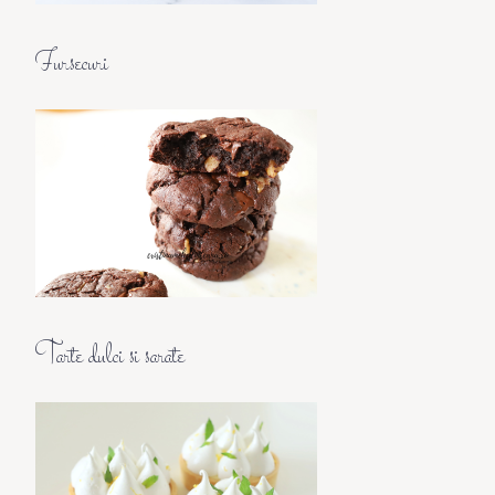
Fursecuri
Tarte dulci si sarate