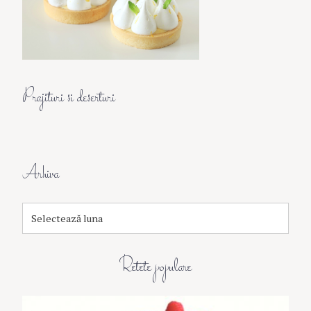
Prajituri si deserturi
Arhiva
A
r
h
i
Retete populare
v
a