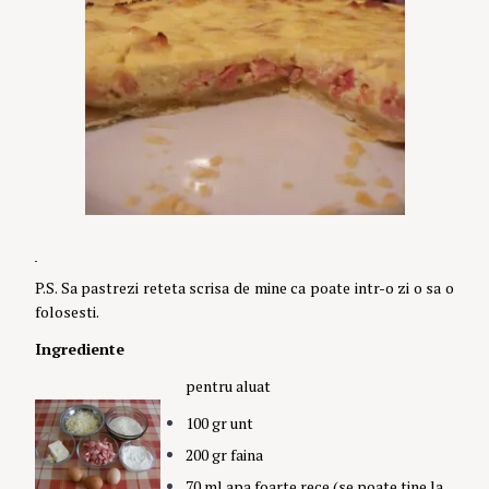
P.S. Sa pastrezi reteta scrisa de mine ca poate intr-o zi o sa o
folosesti.
Ingrediente
pentru aluat
100 gr unt
200 gr faina
70 ml apa foarte rece (se poate tine la