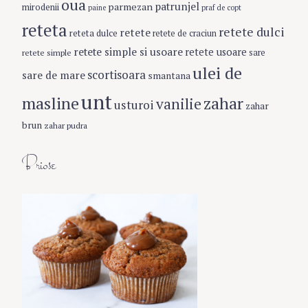
oua
patrunjel
parmezan
mirodenii
paine
praf de copt
reteta
retete dulci
retete
reteta dulce
retete de craciun
retete simple si usoare
retete usoare
retete simple
sare
ulei de
scortisoara
sare de mare
smantana
unt
masline
zahar
vanilie
usturoi
zahar
brun
zahar pudra
Briose