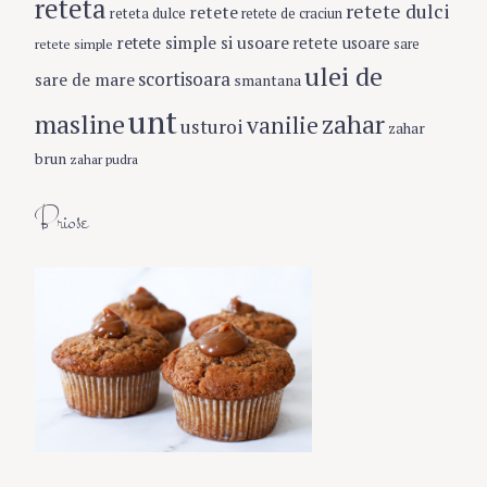
reteta
retete dulci
retete
reteta dulce
retete de craciun
retete simple si usoare
retete usoare
retete simple
sare
ulei de
scortisoara
sare de mare
smantana
unt
masline
zahar
vanilie
usturoi
zahar
brun
zahar pudra
Briose