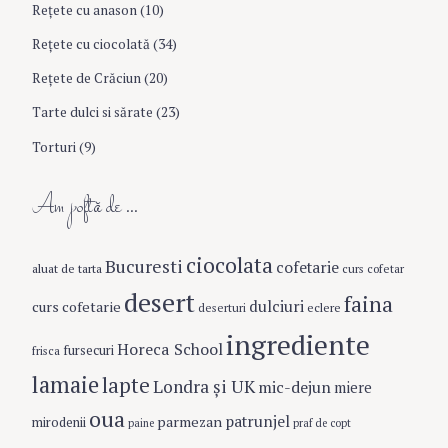
Reţete cu anason
(10)
Reţete cu ciocolată
(34)
Reţete de Crăciun
(20)
Tarte dulci si sărate
(23)
Torturi
(9)
Am poftă de …
ciocolata
Bucuresti
cofetarie
aluat de tarta
curs cofetar
desert
faina
dulciuri
curs cofetarie
eclere
deserturi
ingrediente
Horeca School
fursecuri
frisca
lamaie
lapte
Londra şi UK
mic-dejun
miere
oua
patrunjel
parmezan
mirodenii
paine
praf de copt