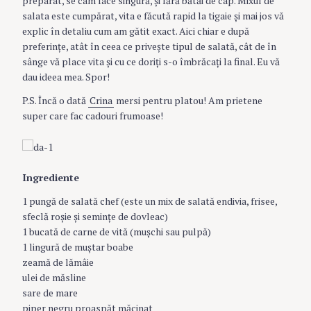
preparat, se cam face singură, şi fără bătăi de cap. Mixul de
salata este cumpărat, vita e făcută rapid la tigaie şi mai jos vă
explic în detaliu cum am gătit exact. Aici chiar e după
preferinţe, atât în ceea ce priveşte tipul de salată, cât de în
sânge vă place vita şi cu ce doriţi s-o îmbrăcaţi la final. Eu vă
dau ideea mea. Spor!
P.S. Încă o dată
Crina
mersi pentru platou! Am prietene
super care fac cadouri frumoase!
Ingrediente
1 pungă de salată chef (este un mix de salată endivia, frisee,
sfeclă roşie şi seminţe de dovleac)
1 bucată de carne de vită (muşchi sau pulpă)
1 lingură de muştar boabe
zeamă de lămâie
ulei de măsline
sare de mare
piper negru proaspăt măcinat