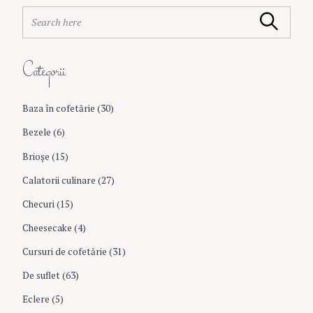
v
S
Search
e
i
a
r
Categorii
c
g
h
f
Baza în cofetărie
(30)
a
o
r
Bezele
(6)
:
t
Brioşe
(15)
Calatorii culinare
(27)
i
Checuri
(15)
o
Cheesecake
(4)
Cursuri de cofetărie
(31)
n
De suflet
(63)
Eclere
(5)