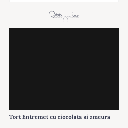
h
i
Retete populare
v
a
Tort Entremet cu ciocolata si zmeura