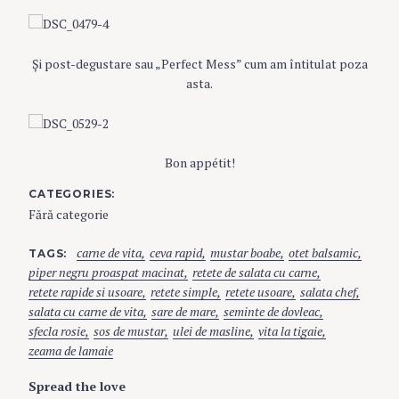
Şi post-degustare sau „Perfect Mess” cum am întitulat poza
asta.
Bon appétit!
CATEGORIES
Fără categorie
carne de vita
ceva rapid
mustar boabe
otet balsamic
TAGS
piper negru proaspat macinat
retete de salata cu carne
retete rapide si usoare
retete simple
retete usoare
salata chef
salata cu carne de vita
sare de mare
seminte de dovleac
sfecla rosie
sos de mustar
ulei de masline
vita la tigaie
zeama de lamaie
Spread the love