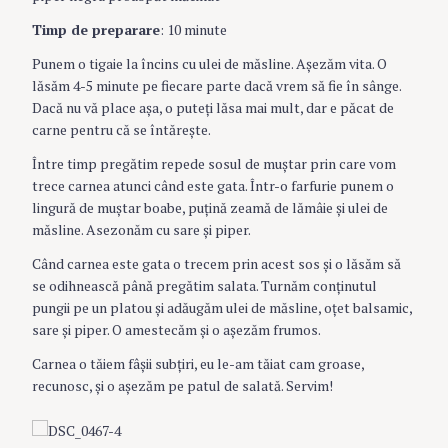
Timp de preparare
: 10 minute
Punem o tigaie la încins cu ulei de măsline. Aşezăm vita. O
lăsăm 4-5 minute pe fiecare parte dacă vrem să fie în sânge.
Dacă nu vă place aşa, o puteţi lăsa mai mult, dar e păcat de
carne pentru că se întăreşte.
Între timp pregătim repede sosul de muştar prin care vom
trece carnea atunci când este gata. Într-o farfurie punem o
lingură de muştar boabe, puţină zeamă de lămâie şi ulei de
măsline. Asezonăm cu sare şi piper.
Când carnea este gata o trecem prin acest sos şi o lăsăm să
se odihnească până pregătim salata. Turnăm conţinutul
pungii pe un platou şi adăugăm ulei de măsline, oţet balsamic,
sare şi piper. O amestecăm şi o aşezăm frumos.
Carnea o tăiem fâşii subţiri, eu le-am tăiat cam groase,
recunosc, şi o aşezăm pe patul de salată. Servim!