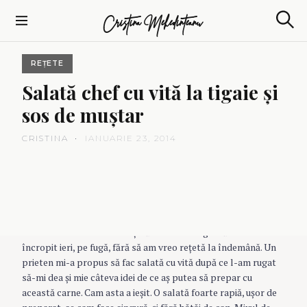
S
Cristina Mehedinteanu
k
S
i
e
p
a
REȚETE
t
r
c
o
Salată
chef
cu
vită
la
tigaie
şi
h
c
sos
de
muştar
o
n
CRISTINA
IANUARIE 23, 2014
t
e
n
t
Ok. Asta nu este chiar o reţetă. Este mai degrabă ceva ce am
încropit ieri, pe fugă, fără să am vreo reţetă la îndemână. Un
prieten mi-a propus să fac salată cu vită după ce l-am rugat
să-mi dea şi mie câteva idei de ce aş putea să prepar cu
această carne. Cam asta a ieşit. O salată foarte rapiă, uşor de