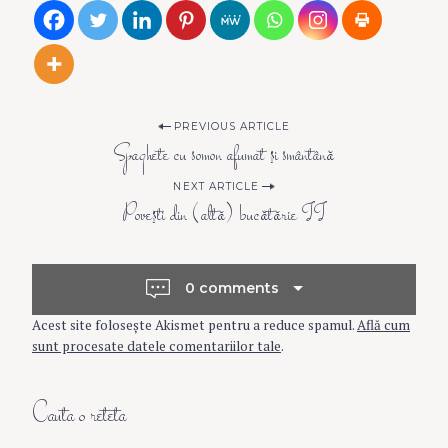
P
PREVIOUS ARTICLE
Spaghete cu somon afumat şi smântână
o
NEXT ARTICLE
Poveşti din (altă) bucătărie II
s
t
0 comments
Acest site folosește Akismet pentru a reduce spamul.
Află cum
n
sunt procesate datele comentariilor tale
.
a
Cauta o reteta