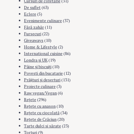
Cursuri de cofetărie
(31)
De suflet
(63)
Eclere
(5)
Evenimente culinare
(37)
Fără zahăr
(11)
Fursecuri
(22)
Giveaways
(10)
Home & Lifestyle
(2)
International cuisine
(86)
Londra şi UK
(19)
Pâine şi biscuiţi
(10)
Povesti din bucatarie
(12)
Prăjituri şi deserturi
(131)
Proiecte culinare
(3)
Raw vegan/Vegan
(6)
Rețete
(296)
Reţete cu anason
(10)
Reţete cu ciocolată
(34)
Reţete de Crăciun
(20)
Tarte dulci si sărate
(23)
Torturi
(9)