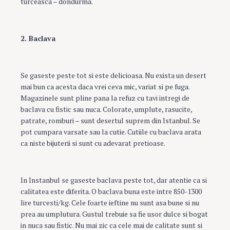
turceasca – dondurma.
2. Baclava
Se gaseste peste tot si este delicioasa. Nu exista un desert
mai bun ca acesta daca vrei ceva mic, variat si pe fuga.
Magazinele sunt pline pana la refuz cu tavi intregi de
baclava cu fistic sau nuca. Colorate, umplute, rasucite,
patrate, romburi – sunt desertul suprem din Istanbul. Se
pot cumpara varsate sau la cutie. Cutiile cu baclava arata
ca niste bijuterii si sunt cu adevarat pretioase.
In Instanbul se gaseste baclava peste tot, dar atentie ca si
calitatea este diferita. O baclava buna este intre 850-1300
lire turcesti/kg. Cele foarte ieftine nu sunt asa bune si nu
prea au umplutura. Gustul trebuie sa fie usor dulce si bogat
in nuca sau fistic. Nu mai zic ca cele mai de calitate sunt si