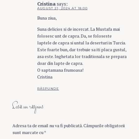
Cristina
says:
AUGUST 21, 2024 AT 18:00
Buna ziua,
Suna delicios si de incercat. La Mustafa mai
folosesc unt de capra. Da, se foloseste
laptele de capra si untul la deserturi in Turcia.
Este foarte bun, dar trebuie sa iti placa gustul,
asa este. Inghetata lor traditionala se prepara
doar din lapte de capra.
O saptamana frumoasa!
Cristina
RĂSPUNDE
Lasă un răspuns
Adresa ta de email nu va fi publicată.
Câmpurile obligatorii
sunt marcate cu
*