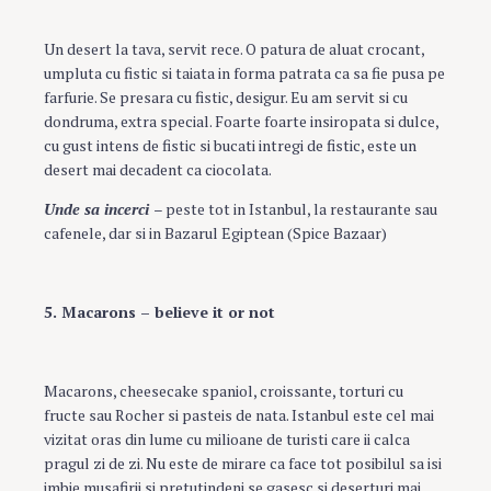
Un desert la tava, servit rece. O patura de aluat crocant,
umpluta cu fistic si taiata in forma patrata ca sa fie pusa pe
farfurie. Se presara cu fistic, desigur. Eu am servit si cu
dondruma, extra special. Foarte foarte insiropata si dulce,
cu gust intens de fistic si bucati intregi de fistic, este un
desert mai decadent ca ciocolata.
Unde sa incerci
– peste tot in Istanbul, la restaurante sau
cafenele, dar si in Bazarul Egiptean (Spice Bazaar)
5. Macarons – believe it or not
Macarons, cheesecake spaniol, croissante, torturi cu
fructe sau Rocher si pasteis de nata. Istanbul este cel mai
vizitat oras din lume cu milioane de turisti care ii calca
pragul zi de zi. Nu este de mirare ca face tot posibilul sa isi
imbie musafirii si pretutindeni se gasesc si deserturi mai