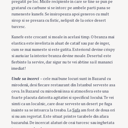
pregatit pe loc. Micile recipiente in care se tine se pun pe
gratarul cu carbune si se intorc pe ambele parti pana se
rumeneste kunefe. Se insiropeaza apoi generos cu mult
sirop si se presara cu fistic, nelipsit de la orice desert
turcesc.
Kunefe este crocant si moale in acelasi timp. O branza mai
elastica este invelista in aluat de cataif sau par de inger,
cum se mai numeste si este gatita. Exteriorul devine crispy
si auriu iar la interior branza devine moale. Desertul este
fierbinte la servire, dar sigur nu te vei abtine sa il mananci
imediat!
Unde sa incerci
– cele mai bune locuri sunt in Bazarul cu
mirodenii, desi fiecare restaurant din Istanbul serveste asa
ceva. In Bazarul cu mirodenii insa si atmosfera este una
foarte placuta datorita agitatiei si specificul locului. Te vei
simti ca un localnic, care doar serveste un desert pe fuga
inainte sa se intoarca la treaba. La
Safa
am fost de doua ori
si nu am regretat. Este situat printre tarabele din afara
bazarului. De incercat alaturi de ceai turcesc sau inghetata