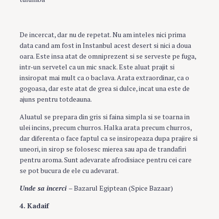
De incercat, dar nu de repetat. Nu am inteles nici prima
data cand am fost in Instanbul acest desert si nici a doua
oara. Este insa atat de omniprezent si se serveste pe fuga,
intr-un servetel ca un mic snack. Este aluat prajit si
insiropat mai mult ca o baclava. Arata extraordinar, ca o
gogoasa, dar este atat de grea si dulce, incat una este de
ajuns pentru totdeauna.
Aluatul se prepara din gris si faina simpla si se toarna in
ulei incins, precum churros. Halka arata precum churros,
dar diferenta o face faptul ca se insiropeaza dupa prajire si
uneori, in sirop se folosesc mierea sau apa de trandafiri
pentru aroma. Sunt adevarate afrodisiace pentru cei care
se pot bucura de ele cu adevarat.
Unde sa incerci
– Bazarul Egiptean (Spice Bazaar)
4. Kadaif