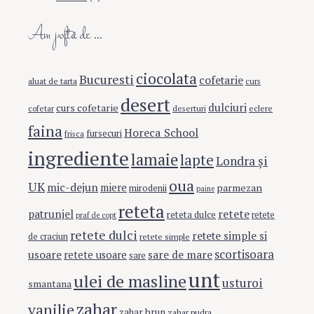
Am poftă de …
ciocolata
Bucuresti
cofetarie
aluat de tarta
curs
desert
dulciuri
curs cofetarie
eclere
cofetar
deserturi
faina
Horeca School
fursecuri
frisca
ingrediente
lamaie
lapte
Londra şi
oua
UK
mic-dejun
miere
parmezan
mirodenii
paine
reteta
retete
patrunjel
reteta dulce
retete
praf de copt
retete dulci
retete simple si
de craciun
retete simple
scortisoara
usoare
sare de mare
retete usoare
sare
unt
ulei de masline
usturoi
smantana
zahar
vanilie
zahar brun
zahar pudra