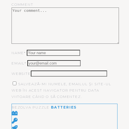
COMMENT
NAME*
EMAIL*
WEBSITE
SALVEAZĂ-MI NUMELE, EMAILUL ȘI SITE-UL
WEB ÎN ACEST NAVIGATOR PENTRU DATA
VIITOARE CÂND O SĂ COMENTEZ.
REZOLVA PUZZLE
BATTERIES