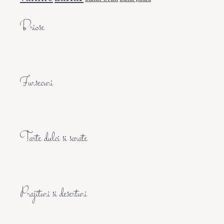
Briose
Fursecuri
Tarte dulci si sarate
Prajituri si deserturi