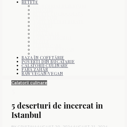
RETETE
PRĂJITURI ŞI DESERTURI
CHECURI
REŢETE CU CIOCOLATĂ
FURSECURI
TARTE DULCI SI SĂRATE
TORTURI
BRIOŞE
FĂRĂ ZAHĂR
PÂINE ŞI BISCUIŢI
BEZELE
CHEESECAKE
RAW VEGAN/VEGAN
ECLERE
BAZA ÎN COFETĂRIE
POVESTI DIN BUCATARIE
CALATORII CULINARE
FĂRĂ ZAHĂR
RAW VEGAN/VEGAN
Calatorii culinare
5
5 deserturi de incercat in
Istanbul
BY
CRISTINA
AUGUST 20, 2024
AUGUST 21, 2024