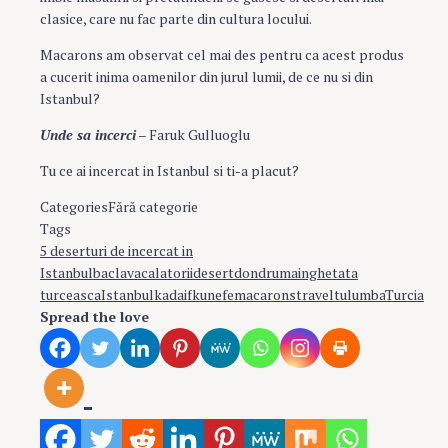
clasice, care nu fac parte din cultura locului.
Macarons am observat cel mai des pentru ca acest produs
a cucerit inima oamenilor din jurul lumii, de ce nu si din
Istanbul?
Unde sa incerci
– Faruk Gulluoglu
Tu ce ai incercat in Istanbul si ti-a placut?
Categories
Fără categorie
Tags
5 deserturi de incercat in
Istanbul
baclava
calatorii
desert
dondruma
inghetata
turceasca
Istanbul
kadaif
kunefe
macarons
travel
tulumba
Turcia
Spread the love