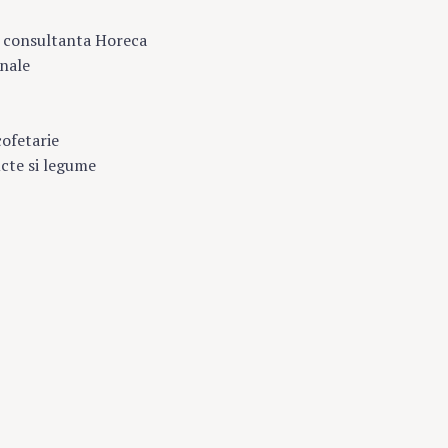
i consultanta Horeca
onale
cofetarie
ucte si legume