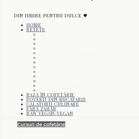
DIN IUBIRE PENTRU DULCE ♥
HOME
RETETE
PRĂJITURI ŞI DESERTURI
CHECURI
REŢETE CU CIOCOLATĂ
FURSECURI
TARTE DULCI SI SĂRATE
TORTURI
BRIOŞE
FĂRĂ ZAHĂR
PÂINE ŞI BISCUIŢI
BEZELE
CHEESECAKE
RAW VEGAN/VEGAN
ECLERE
BAZA ÎN COFETĂRIE
POVESTI DIN BUCATARIE
CALATORII CULINARE
FĂRĂ ZAHĂR
RAW VEGAN/VEGAN
Cursuri de cofetărie
C