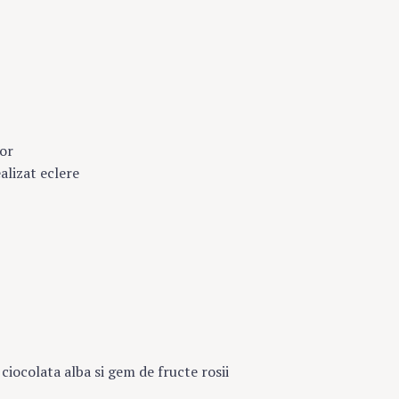
cor
lizat eclere
iocolata alba si gem de fructe rosii