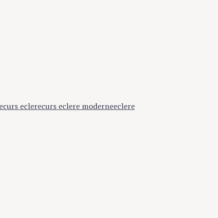
e
curs eclere
curs eclere moderne
eclere