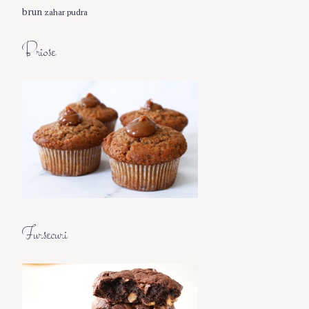
brun
zahar pudra
Briose
Fursecuri