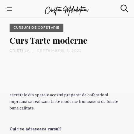
S
Cristina Mehedinteanu
k
S
i
e
p
a
CURSURI DE COFETĂRIE
t
r
c
o
Curs
Tarte
moderne
h
c
o
CRISTINA
SEPTEMBRIE 5, 2022
n
t
e
Curs Tarte moderne. Editia 4 are loc pe 17-18 septembrie.
n
Acest curs a devenit unul dintre preferatele mele pentru ca
t
imi plac tartele foarte mult. Imi doresc sa impartasesc cu voi
secretele din spatele acestui preparat de cofetarie si
impreuna sa realizam tarte moderne frumoase si de foarte
buna calitate.
Cui i se adreseaza cursul?