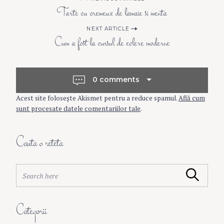
P
Tarte cu cremeux de lamaie si menta
o
NEXT ARTICLE
Cum a fost la cursul de eclere moderne
s
t
0 comments
Acest site folosește Akismet pentru a reduce spamul.
Află cum
n
sunt procesate datele comentariilor tale
.
a
Cauta o reteta
v
S
Search
e
i
a
r
Categorii
c
g
h