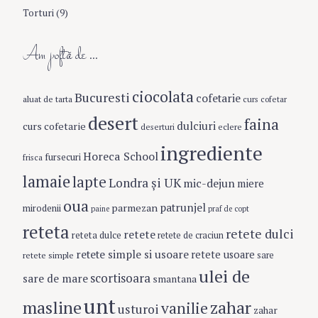
Torturi
(9)
Am poftă de …
ciocolata
Bucuresti
cofetarie
aluat de tarta
curs cofetar
desert
faina
dulciuri
curs cofetarie
eclere
deserturi
ingrediente
Horeca School
fursecuri
frisca
lamaie
lapte
Londra şi UK
mic-dejun
miere
oua
patrunjel
parmezan
mirodenii
paine
praf de copt
reteta
retete dulci
retete
reteta dulce
retete de craciun
retete simple si usoare
retete usoare
retete simple
sare
ulei de
scortisoara
sare de mare
smantana
unt
masline
zahar
vanilie
usturoi
zahar