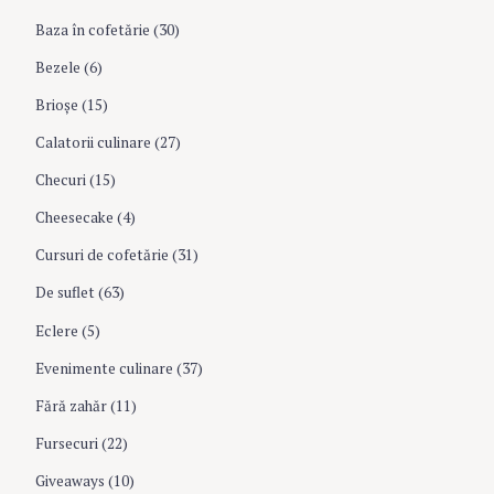
f
Baza în cofetărie
(30)
a
o
r
Bezele
(6)
:
t
Brioşe
(15)
Calatorii culinare
(27)
i
Checuri
(15)
o
Cheesecake
(4)
Cursuri de cofetărie
(31)
n
De suflet
(63)
Eclere
(5)
Evenimente culinare
(37)
Fără zahăr
(11)
Fursecuri
(22)
Giveaways
(10)