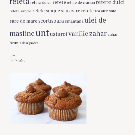
reteta
retete dulci
retete
reteta dulce
retete de craciun
retete simple si usoare
retete usoare
retete simple
sare
ulei de
scortisoara
sare de mare
smantana
unt
masline
zahar
S
vanilie
usturoi
zahar
e
brun
zahar pudra
a
r
Briose
c
h
f
o
r
: