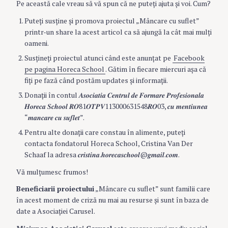
Pe această cale vreau să vă spun că ne puteţi ajuta şi voi. Cum?
Puteţi susţine şi promova proiectul „Mâncare cu suflet”
printr-un share la acest articol ca să ajungă la cât mai mulţi
oameni.
Susţineţi proiectul atunci când este anunţat pe
Facebook
pe pagina Horeca School
. Gătim în fiecare miercuri aşa că
fiţi pe fază când postăm updates şi informaţii.
Donaţii în contul 𝑨𝒔𝒐𝒄𝒊𝒂𝒕𝒊𝒂 𝑪𝒆𝒏𝒕𝒓𝒖𝒍 𝒅𝒆 𝑭𝒐𝒓𝒎𝒂𝒓𝒆 𝑷𝒓𝒐𝒇𝒆𝒔𝒊𝒐𝒏𝒂𝒍𝒂
𝑯𝒐𝒓𝒆𝒄𝒂 𝑺𝒄𝒉𝒐𝒐𝒍 𝑹𝑶81𝑶𝑻𝑷𝑽113000631548𝑹𝑶03, 𝒄𝒖 𝒎𝒆𝒏𝒕𝒊𝒖𝒏𝒆𝒂
“𝒎𝒂𝒏𝒄𝒂𝒓𝒆 𝒄𝒖 𝒔𝒖𝒇𝒍𝒆𝒕”.
Pentru alte donaţii care constau în alimente, puteţi
contacta fondatorul Horeca School, Cristina Van Der
Schaaf la adresa 𝒄𝒓𝒊𝒔𝒕𝒊𝒏𝒂.𝒉𝒐𝒓𝒆𝒄𝒂𝒔𝒄𝒉𝒐𝒐𝒍@𝒈𝒎𝒂𝒊𝒍.𝒄𝒐𝒎.
Vă mulţumesc frumos!
Beneficiarii proiectului
„Mâncare cu suflet” sunt familii care
în acest moment de criză nu mai au resurse şi sunt în baza de
date a Asociaţiei Carusel.