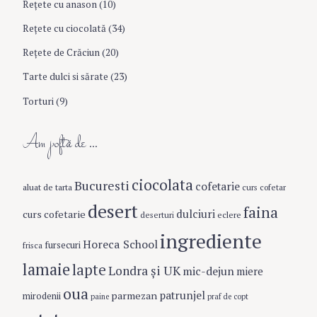
Reţete cu anason
(10)
Reţete cu ciocolată
(34)
Reţete de Crăciun
(20)
Tarte dulci si sărate
(23)
Torturi
(9)
Am poftă de …
ciocolata
Bucuresti
cofetarie
aluat de tarta
curs cofetar
desert
faina
dulciuri
curs cofetarie
eclere
deserturi
ingrediente
Horeca School
fursecuri
frisca
lamaie
lapte
Londra şi UK
mic-dejun
miere
oua
patrunjel
parmezan
mirodenii
paine
praf de copt