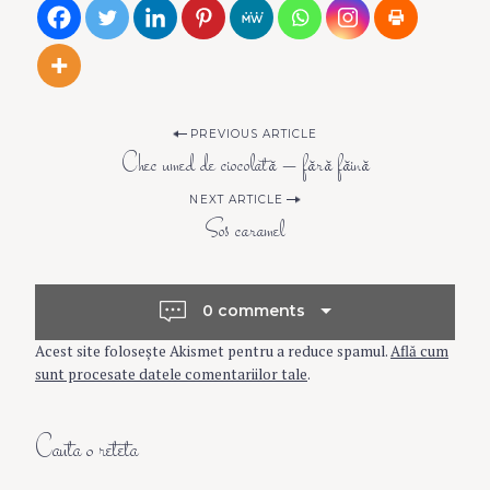
P
PREVIOUS ARTICLE
Chec umed de ciocolată – fără făină
o
NEXT ARTICLE
Sos caramel
s
t
0 comments
Acest site folosește Akismet pentru a reduce spamul.
Află cum
n
sunt procesate datele comentariilor tale
.
a
Cauta o reteta