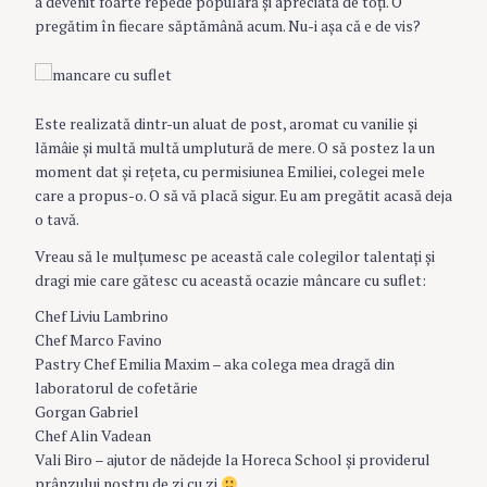
a devenit foarte repede populară şi apreciată de toţi. O
pregătim în fiecare săptămână acum. Nu-i aşa că e de vis?
Este realizată dintr-un aluat de post, aromat cu vanilie şi
lămâie şi multă multă umplutură de mere. O să postez la un
moment dat şi reţeta, cu permisiunea Emiliei, colegei mele
care a propus-o. O să vă placă sigur. Eu am pregătit acasă deja
o tavă.
Vreau să le mulţumesc pe această cale colegilor talentaţi şi
dragi mie care gătesc cu această ocazie mâncare cu suflet:
Chef Liviu Lambrino
Chef Marco Favino
Pastry Chef Emilia Maxim – aka colega mea dragă din
laboratorul de cofetărie
Gorgan Gabriel
Chef Alin Vadean
Vali Biro – ajutor de nădejde la Horeca School şi providerul
prânzului nostru de zi cu zi