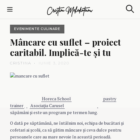
S
Cristina Mehedinteanu
k
S
i
e
p
a
EVENIMENTE CULINARE
t
r
c
o
Mâncare
cu
suflet
–
proiect
h
c
caritabil.
Implică-te
şi
tu
o
n
CRISTINA
IUNIE 3, 2020
t
e
n
t
Mâncare cu suflet
este cel mai nou proiect de responsabilitate
socială iniţiat la
Horeca School
, unde sunt şi eu
pastry
trainer
, şi
Asociaţia Carusel
. Proiectul a început acum 5
săpămâni şi este un program pe termen lung.
O dată pe săptămână, ne întâlnim noi, echipa de bucătari şi
cofetari ai şcolii, ca să gătim mâncare şi ceva dulce pentru
persoanele care au mare nevoie în această perioadă.