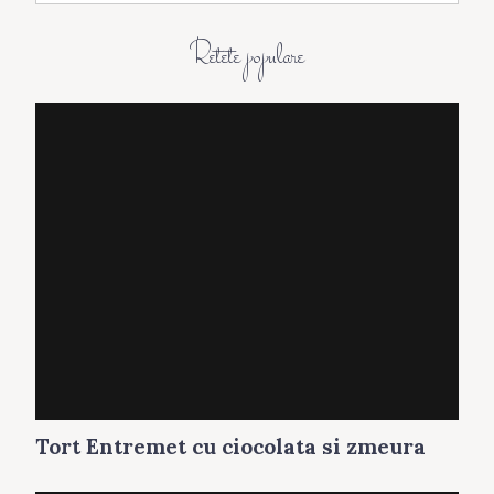
h
i
Retete populare
v
a
Tort Entremet cu ciocolata si zmeura