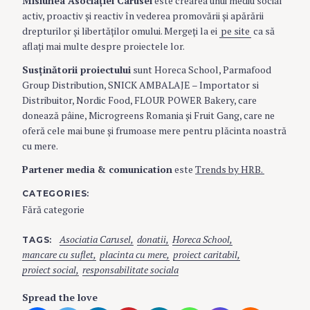
Misiunea Asociaţiei Carusel
este crearea unui mediu social
activ, proactiv şi reactiv în vederea promovării şi apărării
drepturilor şi libertăţilor omului. Mergeţi la ei
pe site
ca să
aflaţi mai multe despre proiectele lor.
Susţinătorii proiectului
sunt Horeca School, Parmafood
Group Distribution, SNICK AMBALAJE – Importator si
Distribuitor, Nordic Food, FLOUR POWER Bakery, care
donează pâine, Microgreens Romania şi Fruit Gang, care ne
oferă cele mai bune şi frumoase mere pentru plăcinta noastră
cu mere.
Partener media & comunication
este
Trends by HRB.
CATEGORIES
Fără categorie
Asociatia Carusel
donatii
Horeca School
TAGS
mancare cu suflet
placinta cu mere
proiect caritabil
proiect social
responsabilitate sociala
Spread the love