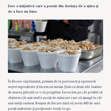
Este o iniţiativă care a pornit din dorinţa de a ajuta şi
de a face un bine.
În fiecare săptămână, primim de la partenerii şi sponsorii
noştri ingrediente şi facem un meniu. Ştim cu două zile înainte
de marea găteală ce o să pregătim. Încercăm pe cât posibil să
obţinem cât mai multe porţii de mâncare care să ajungă la cât
mai mulţi oameni. Reuşim de fiecare dată să avem 400 de sute
porţii ambalate şi porţionate ready to go.