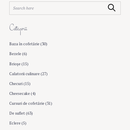
v
S
Search
e
i
a
r
Categorii
c
g
h
f
Baza în cofetărie
(30)
a
o
r
Bezele
(6)
:
t
Brioşe
(15)
Calatorii culinare
(27)
i
Checuri
(15)
o
Cheesecake
(4)
Cursuri de cofetărie
(31)
n
De suflet
(63)
Eclere
(5)