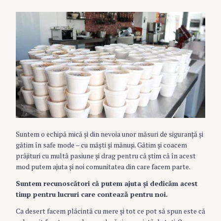
Suntem o echipă mică şi din nevoia unor măsuri de siguranţă şi
gătim în safe mode – cu măşti şi mănuşi. Gătim şi coacem
prăjituri cu multă pasiune şi drag pentru că ştim că în acest
mod putem ajuta şi noi comunitatea din care facem parte.
Suntem recunoscători că putem ajuta şi dedicăm acest
timp pentru lucruri care contează pentru noi.
Ca desert facem plăcintă cu mere şi tot ce pot să spun este că