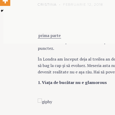
CRISTINA
FEBRUARIE 12, 2018
Îmi tot vin idei pentru articolul ăsta car
prima parte
şi plănuiam de atunci să mai
Sunt multe de povestit. Prea multe pentru
punctez.
În Londra am început deja al treilea an de
să bag la cap şi să evoluez. Meseria asta n
devenit realitate nu e aşa rău. Hai să pove
1. Viaţa de bucătar nu e glamorous