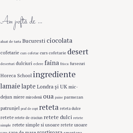
Am poftă de …
ciocolata
Bucuresti
aluat de tarta
desert
cofetarie
curs cofetarie
curs cofetar
faina
dulciuri
fursecuri
eclere
deserturi
frisca
ingrediente
Horeca School
lamaie
lapte
Londra şi UK
mic-
oua
dejun
miere
parmezan
mirodenii
paine
reteta
patrunjel
reteta dulce
praf de copt
retete dulci
retete
retete de craciun
retete
retete simple si usoare
retete usoare
simple
scortisoara
sare de mare
smantana
sare