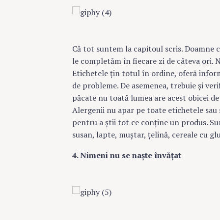
Că tot suntem la capitoul scris. Doamne c
le completăm în fiecare zi de câteva ori. N
Etichetele ţin totul în ordine, oferă infor
de probleme. De asemenea, trebuie şi veri
păcate nu toată lumea are acest obicei de
Alergenii nu apar pe toate etichetele sau 
pentru a ştii tot ce conţine un produs. Su
susan, lapte, muştar, ţelină, cereale cu glu
4. Nimeni nu se naşte învăţat
S
e
a
r