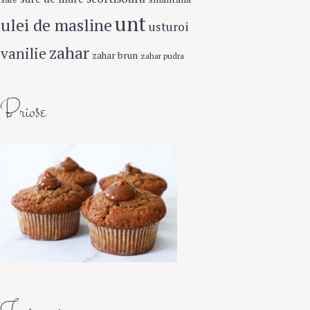
unt
ulei de masline
usturoi
zahar
vanilie
zahar brun
zahar pudra
Briose