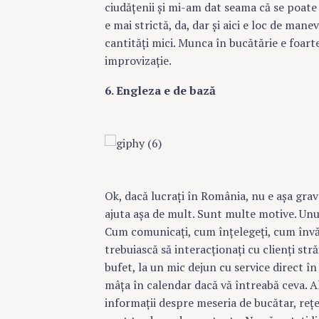
ciudăţenii şi mi-am dat seama că se poate ş
e mai strictă, da, dar şi aici e loc de mane
cantităţi mici. Munca în bucătărie e foar
improvizaţie.
6. Engleza e de bază
Ok, dacă lucraţi în România, nu e aşa gra
ajuta aşa de mult. Sunt multe motive. Unul 
Cum comunicaţi, cum înţelegeţi, cum învăţ
trebuiască să interacţionaţi cu clienţi stră
bufet, la un mic dejun cu service direct în 
mâţa în calendar dacă vă întreabă ceva. Al
informaţii despre meseria de bucătar, reţet