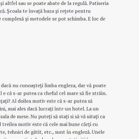
i altfel sau se poate abate de la regulă. Patiseria
vră. Şcoala te învaţă baza şi reţete pentru
te complexă şi metodele se pot schimba. E loc de
v dacă nu cunoaşteţi limba engleza, dar vă poate
e că s-ar putea ca cheful cel mare să fie străin.
aţi? Al doilea motiv este că s-ar putea să
ini, mai ales dacă lucraţi într-un hotel. La un
sala de mese. Nu puteţi să staţi si să vă uitaţi ca
 treilea motiv este că cele mai bune cărţi cu
e, tehnici de gătit, etc., sunt în engleză. Unele