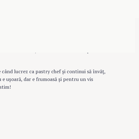
e parcă nu se mai termină. Am scris anul trecut
 scriu pentru că nu am apucat să vă spun tot.
 un mic articol, dar câteva lucruri tot pot să
 când lucrez ca pastry chef şi continui să învăţ,
u e uşoară, dar e frumoasă şi pentru un vis
stim!