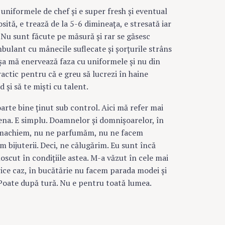
uniformele de chef şi e super fresh şi eventual
ită, e trează de la 5-6 dimineaţa, e stresată iar
 Nu sunt făcute pe măsură şi rar se găsesc
bulant cu mânecile suflecate şi şorţurile strâns
 Aşa mă enervează faza cu uniformele şi nu din
actic pentru că e greu să lucrezi în haine
 şi să te mişti cu talent.
foarte bine ţinut sub control. Aici mă refer mai
iena. E simplu. Doamnelor şi domnişoarelor, în
 machiem, nu ne parfumăm, nu ne facem
m bijuterii. Deci, ne călugărim. Eu sunt încă
scut în condiţiile astea. M-a văzut în cele mai
rice caz, în bucătărie nu facem parada modei şi
Poate după tură. Nu e pentru toată lumea.