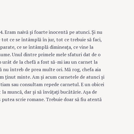
. Eram naivă şi foarte inocentă pe atunci. Şi nu
tot ce se întâmplă în jur, tot ce trebuie să faci,
arate, ce se întâmplă dimineaţa, ce vine la
nume. Unul dintre primele mele sfaturi dat de o
urât de la chefă a fost să-mi iau un carnet la
 să nu întreb de prea multe ori. Mă rog, chefa aia
am ţinut minte. Am şi acum carnetele de atunci şi
ştiam sau consultam repede carnetul. E un obicei
 la muncă, dar şi să învăţaţi bucătărie. Aşa de
ş putea scrie romane. Trebuie doar să fiu atentă