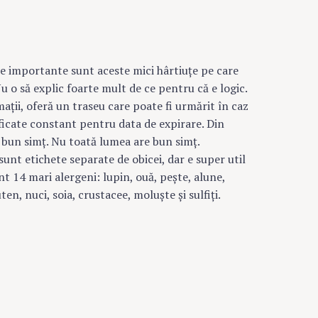
e importante sunt aceste mici hârtiuţe pe care
u o să explic foarte mult de ce pentru că e logic.
maţii, oferă un traseu care poate fi urmărit în caz
ficate constant pentru data de expirare. Din
 bun simţ. Nu toată lumea are bun simţ.
sunt etichete separate de obicei, dar e super util
nt 14 mari alergeni: lupin, ouă, peşte, alune,
ten, nuci, soia, crustacee, moluşte şi sulfiţi.