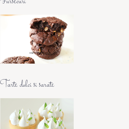
Fursecuri
Tarte dulci si sarate