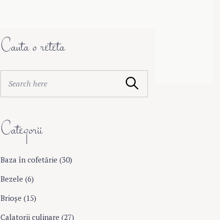
Cauta o reteta
S
Search
e
a
r
Categorii
c
h
f
o
Baza în cofetărie
(30)
r
Bezele
(6)
:
Brioşe
(15)
Calatorii culinare
(27)