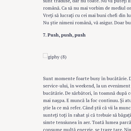
sunt traduse, dar nu toate. Nu vă puteţi li
română. Ca să nu mai vorbim de mediul on
Vreţi să lucraţi cu cei mai buni chefi din l
Nu ştie nimeni română, vă asigur. Doar bună
7. Push, push, push
Sunt momente foarte busy în bucătărie. D
service-ului, în weekend, la un eveniment
bucătărie. De sărbători, în toamnă după c
mai naşpa. E muncă la foc continuu. Şi atu
ştie la ce mă refer. Când ştii că vii la muncă
sunteţi toţi în rahat şi că trebuie să băgaţi
simte tensiunea în aer. Toată lumea parcă 
consume multă energie, se trage tare. Ni