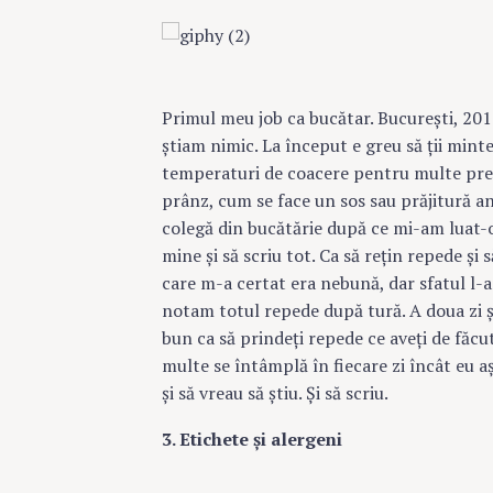
Primul meu job ca bucătar. Bucureşti, 2014
ştiam nimic. La început e greu să ţii minte 
temperaturi de coacere pentru multe prep
prânz, cum se face un sos sau prăjitură a
colegă din bucătărie după ce mi-am luat-o 
mine şi să scriu tot. Ca să reţin repede şi
care m-a certat era nebună, dar sfatul l-
notam totul repede după tură. A doua zi 
bun ca să prindeţi repede ce aveţi de făcut
multe se întâmplă în fiecare zi încât eu a
şi să vreau să ştiu. Şi să scriu.
3. Etichete şi alergeni