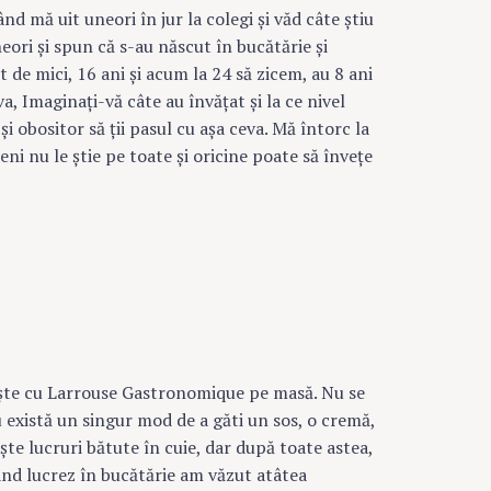
nd mă uit uneori în jur la colegi şi văd câte ştiu
eori şi spun că s-au născut în bucătărie şi
 de mici, 16 ani şi acum la 24 să zicem, au 8 ani
Press Esc to cancel.
va, Imaginaţi-vă câte au învăţat şi la ce nivel
şi obositor să ţii pasul cu aşa ceva. Mă întorc la
eni nu le ştie pe toate şi oricine poate să înveţe
teşte cu Larrouse Gastronomique pe masă. Nu se
nu există un singur mod de a găti un sos, o cremă,
şte lucruri bătute în cuie, dar după toate astea,
când lucrez în bucătărie am văzut atâtea