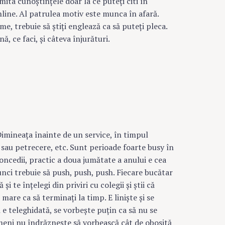
mita cunoştinţele doar la ce puteţi citi în
line. Al patrulea motiv este munca în afară.
ume, trebuie să ştiţi englează ca să puteţi pleca.
, ce faci, şi câteva înjurături.
imineaţa înainte de un service, în timpul
 sau petrecere, etc. Sunt perioade foarte busy în
oncedii, practic a doua jumătate a anului e cea
nci trebuie să push, push, push. Fiecare bucătar
 şi te înţelegi din priviri cu colegii şi ştii că
 mare ca să terminaţi la timp. E linişte şi se
e teleghidată, se vorbeşte puţin ca să nu se
meni nu îndrăzneşte să vorbească cât de obosită