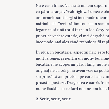
Nu e ca-n filme. Nu arată nimeni super în 
cu părul aranjat. Yeah right… Lumea e obos
uniformele sunt largi şi incomode uneori.
mărimi mici. Deci arătăm toţi ca un sac am
legate ca să ţină totul într-un loc. Sexy.
punct de vedere estetic, ci mai degrabă pr
incomode. Mai ales când trebuie să fii rapid
În plus, în bucătărie, aspectul fizic este 
mult la femei, şi pentru un motiv bun. Ig
bucătărie ne acoperim părul lung, nu ne
unghiuţele cu ojă şi nu avem voie să purtă
surprinsă să am prieten, pe care l-am cuno
proaste ipostaze. Dragostea e oarbă. În o
nu ne lăudăm cu ce fard nou ne-am luat. 
2. Scrie, scrie, scrie