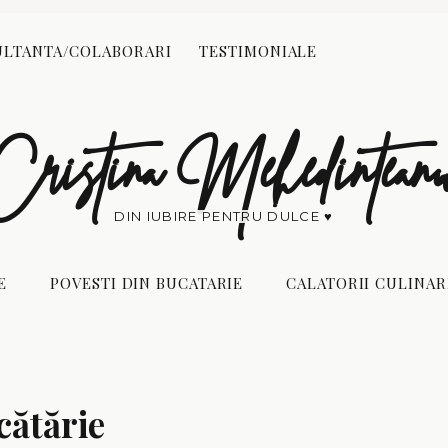
Reading:
Încă 10 lecţii de bucătărie
LTANTA/COLABORARI
TESTIMONIALE
POVESTI DIN
CALATORII
BUCATARIE
CULINARE
Cristina Mehedintean
DIN IUBIRE PENTRU DULCE ♥
E
POVESTI DIN BUCATARIE
CALATORII CULINAR
cătărie