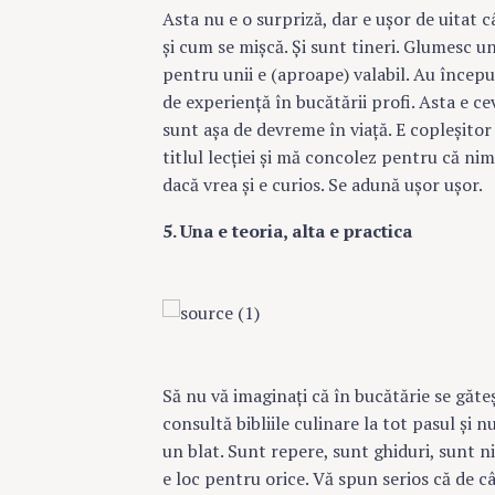
c
Asta nu e o surpriză, dar e uşor de uitat câ
h
şi cum se mişcă. Şi sunt tineri. Glumesc un
f
pentru unii e (aproape) valabil. Au început
o
de experienţă în bucătării profi. Asta e ce
r
sunt aşa de devreme în viaţă. E copleşitor 
:
titlul lecţiei şi mă concolez pentru că nim
dacă vrea şi e curios. Se adună uşor uşor.
5. Una e teoria, alta e practica
Să nu vă imaginaţi că în bucătărie se gă
consultă bibliile culinare la tot pasul şi 
un blat. Sunt repere, sunt ghiduri, sunt ni
e loc pentru orice. Vă spun serios că de 