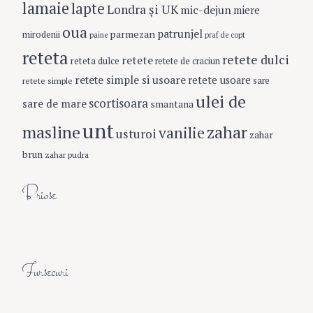
lamaie
lapte
Londra şi UK
mic-dejun
miere
oua
patrunjel
parmezan
mirodenii
paine
praf de copt
S
reteta
e
retete dulci
retete
reteta dulce
retete de craciun
a
retete simple si usoare
retete usoare
retete simple
sare
r
ulei de
scortisoara
c
sare de mare
smantana
h
unt
masline
zahar
vanilie
usturoi
f
zahar
o
brun
zahar pudra
r
:
Briose
Fursecuri