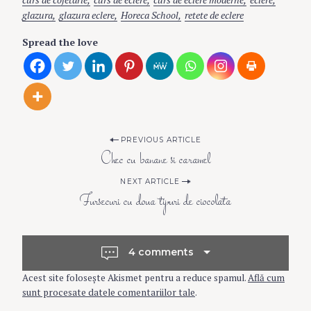
glazura
glazura eclere
Horeca School
retete de eclere
Spread the love
P
PREVIOUS ARTICLE
Chec cu banane si caramel
o
NEXT ARTICLE
Fursecuri cu doua tipuri de ciocolata
s
t
4 comments
Acest site folosește Akismet pentru a reduce spamul.
Află cum
n
sunt procesate datele comentariilor tale
.