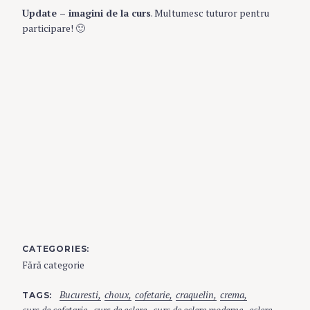
Update – imagini de la curs
. Multumesc tuturor pentru
participare! 🙂
CATEGORIES
Fără categorie
Bucuresti
choux
cofetarie
craquelin
crema
TAGS
curs de cofetarie
curs de eclere
curs de eclere moderne
eclere