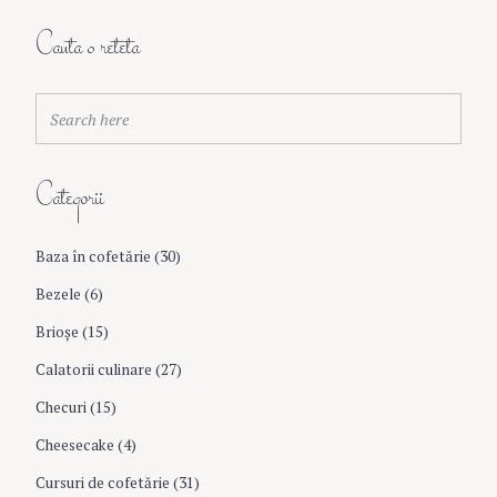
a
Cauta o reteta
v
S
Search
e
i
a
r
Categorii
c
g
h
f
Baza în cofetărie
(30)
a
o
r
Bezele
(6)
:
t
Brioşe
(15)
Calatorii culinare
(27)
i
Checuri
(15)
o
Cheesecake
(4)
Cursuri de cofetărie
(31)