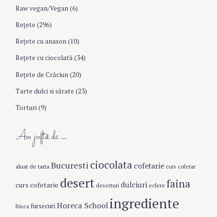
Raw vegan/Vegan
(6)
Rețete
(296)
Reţete cu anason
(10)
Reţete cu ciocolată
(34)
Reţete de Crăciun
(20)
Tarte dulci si sărate
(23)
Torturi
(9)
Am poftă de …
ciocolata
Bucuresti
cofetarie
aluat de tarta
curs cofetar
desert
faina
dulciuri
curs cofetarie
eclere
deserturi
ingrediente
Horeca School
fursecuri
frisca