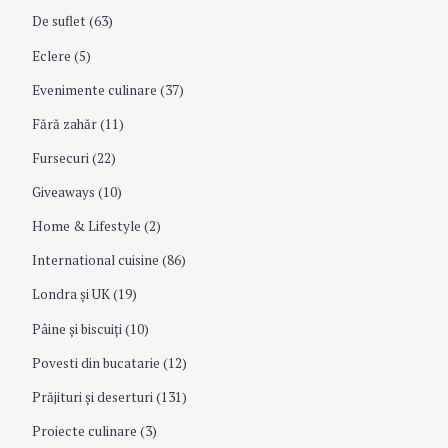
n
De suflet
(63)
Eclere
(5)
Evenimente culinare
(37)
Fără zahăr
(11)
Fursecuri
(22)
Giveaways
(10)
Home & Lifestyle
(2)
International cuisine
(86)
Londra şi UK
(19)
Pâine şi biscuiţi
(10)
Povesti din bucatarie
(12)
Prăjituri şi deserturi
(131)
Proiecte culinare
(3)