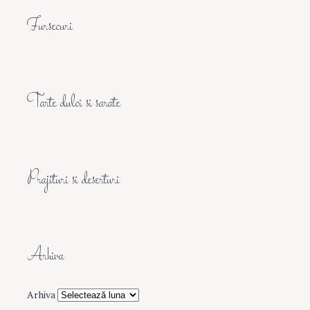
Fursecuri
Tarte dulci si sarate
Prajituri si deserturi
Arhiva
Arhiva