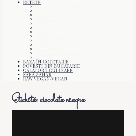
RETETE
PRĂJITURI ŞI DESERTURI
CHECURI
REŢETE CU CIOCOLATĂ
FURSECURI
TARTE DULCI SI SĂRATE
TORTURI
BRIOŞE
FĂRĂ ZAHĂR
PÂINE ŞI BISCUIŢI
BEZELE
CHEESECAKE
RAW VEGAN/VEGAN
ECLERE
BAZA ÎN COFETĂRIE
POVESTI DIN BUCATARIE
CALATORII CULINARE
FĂRĂ ZAHĂR
RAW VEGAN/VEGAN
Etichetă:
ciocolata neagra