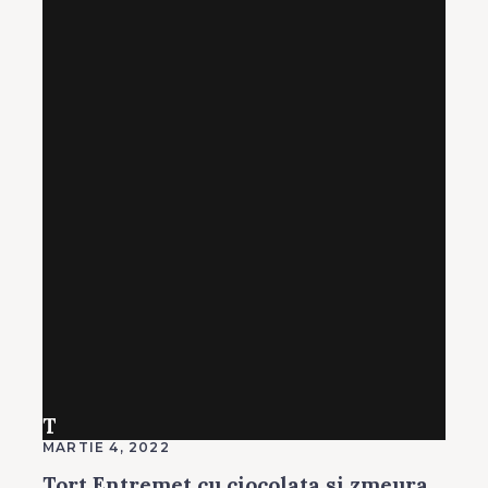
T
MARTIE 4, 2022
Tort Entremet cu ciocolata si zmeura