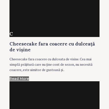
C
Cheesecake fara coacere cu dulceaţă
de vişine
Cheesecake fara coacere cu dulceata de visine. Cea mai
simplă prăjitură care nu ţine cont de sezon, nu necesită
coacere, este uimitor de gustoasă şi..
Read More