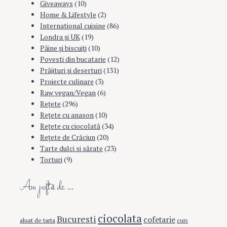
Giveaways
(10)
Home & Lifestyle
(2)
International cuisine
(86)
Londra şi UK
(19)
Pâine şi biscuiţi
(10)
Povesti din bucatarie
(12)
Prăjituri şi deserturi
(131)
Proiecte culinare
(3)
Raw vegan/Vegan
(6)
Rețete
(296)
Reţete cu anason
(10)
Reţete cu ciocolată
(34)
Reţete de Crăciun
(20)
Tarte dulci si sărate
(23)
Torturi
(9)
Am poftă de …
ciocolata
Bucuresti
cofetarie
aluat de tarta
curs