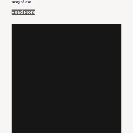
neagră aşa..
Read More