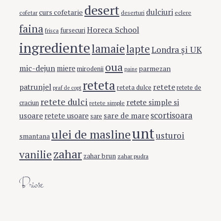
desert
dulciuri
curs cofetarie
eclere
cofetar
deserturi
faina
Horeca School
fursecuri
frisca
ingrediente
lamaie
lapte
Londra şi UK
oua
mic-dejun
miere
parmezan
mirodenii
paine
reteta
retete
patrunjel
reteta dulce
retete de
praf de copt
retete dulci
retete simple si
craciun
retete simple
scortisoara
usoare
sare de mare
retete usoare
sare
unt
ulei de masline
usturoi
smantana
zahar
vanilie
zahar brun
zahar pudra
Briose