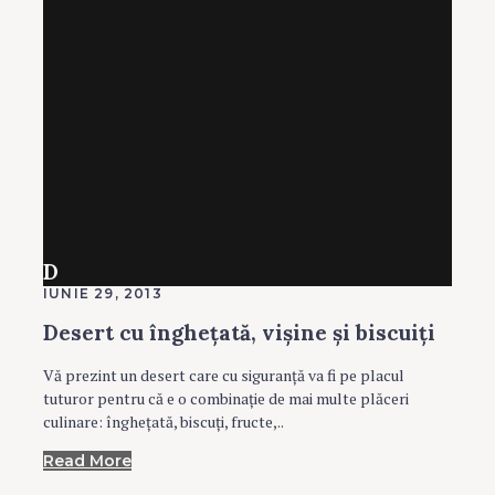
D
IUNIE 29, 2013
Desert cu înghețată, vișine și biscuiți
Vă prezint un desert care cu siguranță va fi pe placul
tuturor pentru că e o combinație de mai multe plăceri
culinare: înghețată, biscuți, fructe,..
Read More