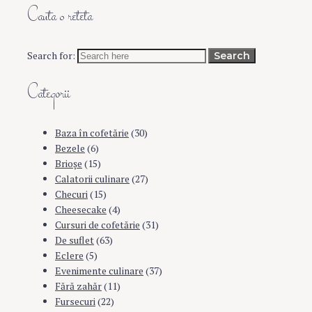
Cauta o reteta
Search for:
Search
Categorii
Baza în cofetărie
(30)
Bezele
(6)
Brioşe
(15)
Calatorii culinare
(27)
Checuri
(15)
Cheesecake
(4)
Cursuri de cofetărie
(31)
De suflet
(63)
Eclere
(5)
Evenimente culinare
(37)
Fără zahăr
(11)
Fursecuri
(22)